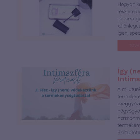
Hogyan ke
részletei
de arra g
különlege
Igen, spe
TOVÁ
Így (n
Intims
A mi utu
termékeny
meggyőző
nőgyógyás
hormonme
termékeny
Szimptot