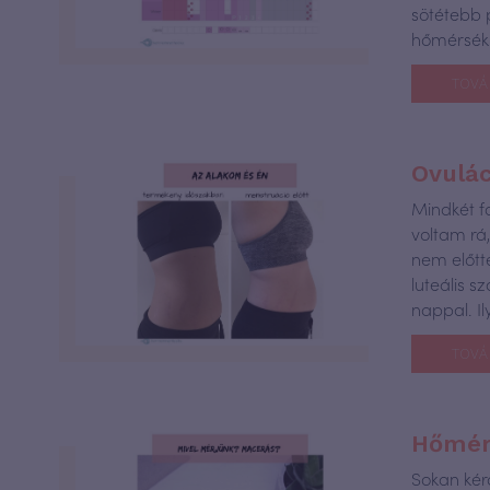
sötétebb p
hőmérsékl
TOVÁ
Ovulác
Mindkét fo
voltam rá
nem előtte
luteális 
nappal. Il
TOVÁ
Hőmérő
Sokan kér