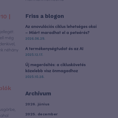
Friss a blogon
10 |
Az anovulációs ciklus lehetséges okai
ellegét.
– Miért maradhat el a peteérés?
kell még
2026.06.29.
denkivel,
A termékenységtudat és az AI
ünk néhány
2025.12.17.
Új megerősítés: a cikluskövetés
közelebb visz önmagadhoz
2025.10.28.
plók
Archívum
2026. június
lusgörbe,
2025. december
 ahol