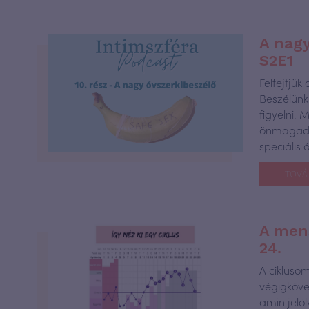
A nagy
S2E1
Felfejtjü
Beszélünk 
figyelni. 
önmagadda
speciális 
TOVÁ
A mens
24.
A cikluso
végigkövet
amin jelöl