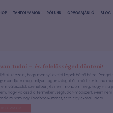
HOP
TANFOLYAMOK
RÓLUNK
ORVOSAJÁNLÓ
BLOG
van tudni – és felelősséged dönteni!
djátok képzelni, hogy mennyi levelet kapok hétről hétre. Renget
ogy mondjam meg, milyen fogamzásgátlási módszer lenne meg
 nem válaszolok üzenetben, és nem mondom meg, hogy mi a j
sem, hogy válaszd a Termékenységtudat-módszert. Mert nem 
endő rá sem egy Facebook-üzenet, sem egy e-mail. Nem
BB OLVASOM