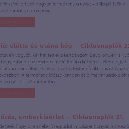
ink színű, ott volt nagyon termékeny a nyák; • a lila pöttyök a
etet mutatják; • a cervix
BB OLVASOM
ió: előtte és utána kép – Ciklusnaplók 2
tón én vagyok. Két hét telt el a kettő között. Bevallom, én is kív
, hogy milyen lesz egymás mellé tenni a két képet. Nem fogyás
-utána, nem fitneszkihívás. Csak a testem follikuláris szakasz
szakaszban. A termékeny időszakomban és a menstruáció előtt 
yen a női test. Mikor tombol
BB OLVASOM
zés, emberkísérlet – Ciklusnaplók 21.
dezitek, hogy a termékenységtudat-módszer hogyan is működi