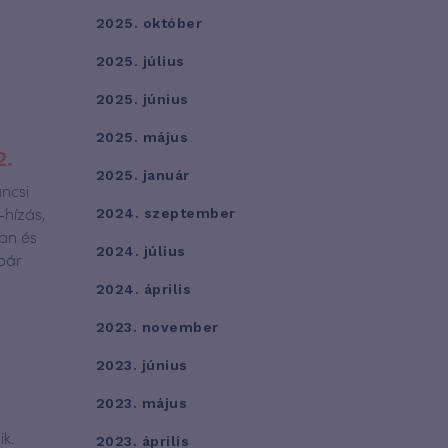
2025. október
2025. július
2025. június
2025. május
2.
2025. január
áncsi
-hízás,
2024. szeptember
ban és
2024. július
pár
2024. április
2023. november
2023. június
2023. május
k.
2023. április