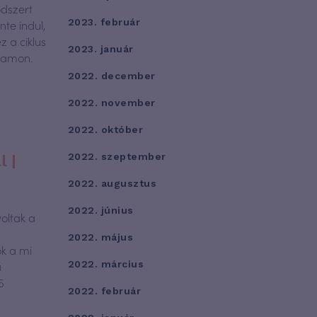
ódszert
2023. február
te indul,
 a ciklus
2023. január
agamon.
2022. december
2022. november
2022. október
2022. szeptember
 |
2022. augusztus
2022. június
oltak a
2022. május
k a mi
a
2022. március
5
2022. február