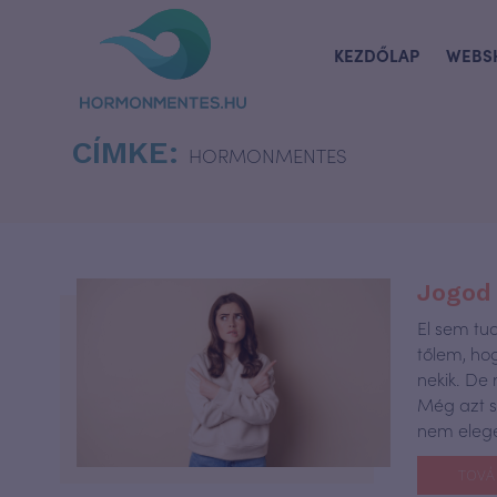
KEZDŐLAP
WEBS
CÍMKE:
HORMONMENTES
Jogod 
El sem tu
tőlem, h
nekik. De
Még azt 
nem eleg
TOVÁ