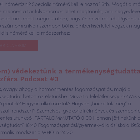
ll hőmérőzni? Speciális hőmérő kell-e hozzá? Stb. Magát a m
be menően a tanfolyamomon lehet megtanulni, ami negyedéven
ondoltam, most megmutatom, hogy én mivel mérek. Ugyanis ez
s számomra ilyen szempontból is: emberkísérletet végzek m
ciális hőmérő kell a módszerhez:
BB OLVASOM
em) védekeztünk a termékenységtudattal
zféra Podcast #3
nk, avagy ahogy a hormonmentes fogamzásgátlás, majd a
ségtudat betört az életünkbe. Mi volt a felelőtlenségünk? Mik v
 pontok? Hogyan alkalmaztuk? Hogyan „hackeltük meg” a
zati rendszert? Személyes, gyakorlati élmények és szemponto
ntes utunkból. TARTALOMMUTATÓ 0:00 Honnan jött nekünk 
ségtudat? 16:40 Fogamzásgátlási/gyermekvállalási skála 19:5
ermális-módszer a WHO-n 24:30