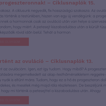
progeszteronnak! – Ciklusnaplók 15.
zakasz. A ciklusunk negyedik, fix hosszúságú szakasza. Az ovulá
zás történik a testünkben, hiszen van egy új vendégünk: a prog
nnek a hormonnak csak az ovuláció után van helye a szervez
mondom, hogy miért. A petesejt kiszabadulása után a kiürült tüs
 képződik rövid időn belül. Tehát a hormon
BB OLVASOM
tént az ovuláció – Ciklusnaplók 13.
t az ovulációm. Igen, ezt így tudom. Hogy miből? A progeszte
tására megemelkedett az alap-testhőmérsékletem reggelre 
 nyák is eltűnt mára. Tudom, hogy ez a hő és progeszteron do
dekes, és mesélek még majd róla részletesen. De beszéljünk 
ól, hogy mi történik a petesejttel a kiszabadulása után. Ahogy
BB OLVASOM