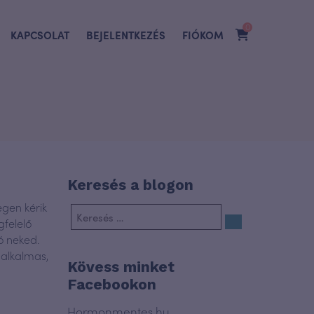
0
KAPCSOLAT
BEJELENTKEZÉS
FIÓKOM
Keresés a blogon
egen kérik
felelő
ó neked.
alkalmas,
Kövess minket
Facebookon
Hormonmentes.hu