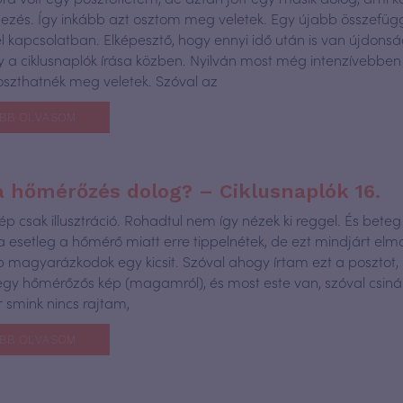
dezés. Így inkább azt osztom meg veletek. Egy újabb összefüg
 kapcsolatban. Elképesztő, hogy ennyi idő után is van újdonsá
gy a ciklusnaplók írása közben. Nyilván most még intenzívebben
oszthatnék meg veletek. Szóval az
BB OLVASOM
a hőmérőzés dolog? – Ciklusnaplók 16.
ép csak illusztráció. Rohadtul nem így nézek ki reggel. És bete
a esetleg a hőmérő miatt erre tippelnétek, de ezt mindjárt el
b magyarázkodok egy kicsit. Szóval ahogy írtam ezt a posztot, 
 egy hőmérőzős kép (magamról), és most este van, szóval csin
r smink nincs rajtam,
BB OLVASOM