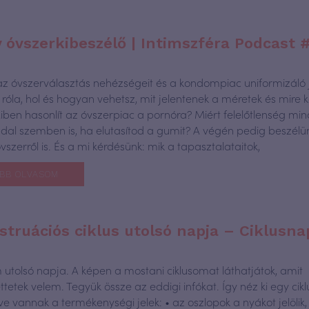
 óvszerkibeszélő | Intimszféra Podcast #
k az óvszerválasztás nehézségeit és a kondompiac uniformizáló j
róla, hol és hogyan vehetsz, mit jelentenek a méretek és mire 
Miben hasonlít az óvszerpiac a pornóra? Miért felelőtlenség min
l szemben is, ha elutasítod a gumit? A végén pedig beszél
óvszerről is. És a mi kérdésünk: mik a tapasztalataitok,
BB OLVASOM
truációs ciklus utolsó napja – Ciklusna
m utolsó napja. A képen a mostani ciklusomat láthatjátok, amit
tetek velem. Tegyük össze az eddigi infókat. Így néz ki egy cik
ve vannak a termékenységi jelek: • az oszlopok a nyákot jelölik,