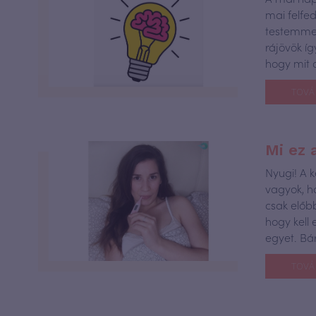
mai felfe
testemmel
rájövök í
hogy mit 
TOVÁ
Mi ez 
Nyugi! A k
vagyok, h
csak előb
hogy kell
egyet. Bá
TOVÁ