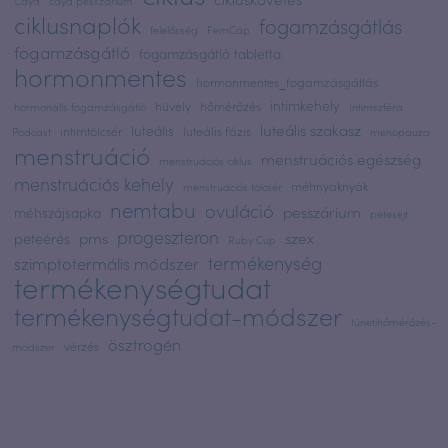
Caya
caya pesszárium
ciklusnaplók
fogamzásgátlás
felelősség
FemCap
fogamzásgátló
fogamzásgátló tabletta
hormonmentes
hormonmentes_fogamzásgátlás
intimkehely
hüvely
hőmérőzés
hormonális fogamzásgátló
Intimszféra
luteális szakasz
luteális
intimtölcsér
luteális fázis
Podcast
menopauza
menstruáció
menstruációs egészség
menstruációs ciklus
menstruációs kehely
méhnyaknyák
menstruációs tölcsér
nemtabu
ovuláció
pesszárium
méhszájsapka
petesejt
progeszteron
pms
szex
peteérés
Ruby Cup
termékenység
szimptotermális módszer
termékenységtudat
termékenységtudat-módszer
tünetihőmérőzés-
ösztrogén
vérzés
módszer