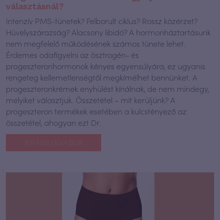
választásnál?
Intenzív PMS-tünetek? Felborult ciklus? Rossz közérzet?
Hüvelyszárazság? Alacsony libidó? A hormonháztartásunk
nem megfelelő működésének számos tünete lehet.
Érdemes odafigyelni az ösztrogén- és
progeszteronhormonok kényes egyensúlyára, ez ugyanis
rengeteg kellemetlenségtől megkímélhet bennünket. A
progeszteronkrémek enyhülést kínálnak, de nem mindegy,
melyiket választjuk. Összetétel – mit kerüljünk? A
progeszteron termékek esetében a kulcstényező az
összetétel, ahogyan ezt Dr.
TOVÁBB OLVASOM