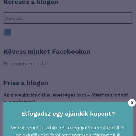
Keresés a blogon
Kövess minket Facebookon
Hormonmentes.hu
Friss a blogon
Az anovulációs ciklus lehetséges okai – Miért maradhat
el a peteérés?
X
2026.06.29.
Elfogadsz egy ajándék kupont?
A termékenységtudat és az AI
Webshopunk friss híreiről, a legújabb termékekről és
2025.12.17.
az aktuális akciókról rendszeresen tájékoztatjuk