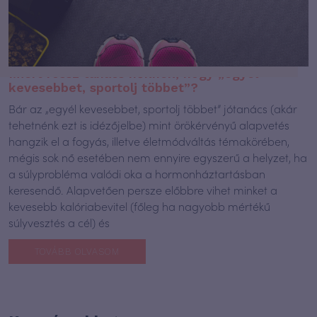
Miért rossz tanács nőknek, hogy „egyél
kevesebbet, sportolj többet”?
Bár az „egyél kevesebbet, sportolj többet” jótanács (akár
tehetnénk ezt is idézőjelbe) mint örökérvényű alapvetés
hangzik el a fogyás, illetve életmódváltás témakörében,
mégis sok nő esetében nem ennyire egyszerű a helyzet, ha
a súlyprobléma valódi oka a hormonháztartásban
keresendő. Alapvetően persze előbbre vihet minket a
kevesebb kalóriabevitel (főleg ha nagyobb mértékű
súlyvesztés a cél) és
TOVÁBB OLVASOM