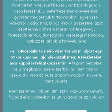
Új megerősítés: a cikluskövetés közelebb visz
követőinket hírlevelünkben (olykor kizárólagosan
önmagadhoz
azon keresztül). Emellett ezekben a levelekben
2025.10.28.
gyakran megosztjuk tartalmainkat, legyen szó
videókról, podcastról, blogcikkről. Ha szeretnél azok
között lenni, akik nem maradnak le egy-egy
Archívum
fontosabb hírről, újdonságról a közösségi médiában,
iratkozz fel alább a hírlevelünkre!
2026. június
2025. december
2025. október
Feliratkozóinkat az első vásárláshoz mindjárt egy
2025. július
2025. június
2025. május
5%-os kuponnal ajándékozzuk meg! A részleteket
már kapod is feliratkozás után!
A kupont perceken
2025. január
2024. szeptember
2024. július
belül megkapod a rendszerből, ha nem találod,
2024. április
2023. november
2023. június
csekkold a Promóciók és a Spam mappát is! Gyere,
tarts velünk!
2023. május
2023. április
2023. február
Nem szeretnéd többet látni ezt a pop-upot? Kérünk,
2023. január
2022. december
2022. november
fogadd el a cookie-kat, és utána zárd be az ablakot!
2022. október
2022. szeptember
2022. augusztus