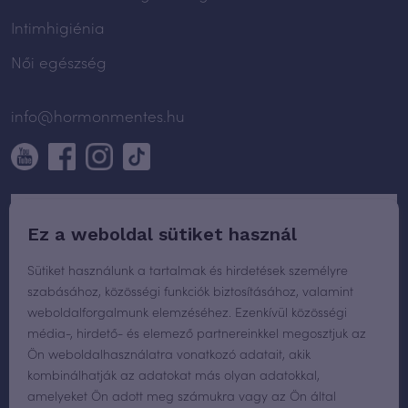
Intimhigiénia
Női egészség
info@hormonmentes.hu
Ez a weboldal sütiket használ
Sütiket használunk a tartalmak és hirdetések személyre
szabásához, közösségi funkciók biztosításához, valamint
weboldalforgalmunk elemzéséhez. Ezenkívül közösségi
média-, hirdető- és elemező partnereinkkel megosztjuk az
Ön weboldalhasználatra vonatkozó adatait, akik
kombinálhatják az adatokat más olyan adatokkal,
amelyeket Ön adott meg számukra vagy az Ön által