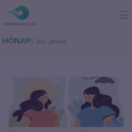
HÓNAP:
2023. JANUÁR
Progeszteronkrémek: mire figyelj a