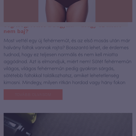
Segítség, foltos a bugyim! – avagy ez miért
nem baj?
Most vettél egy új fehérneműt, és az első mosás után már
halvány foltok vannak rajta? Bosszantó lehet, de érdemes
tudnod, hogy ez teljesen normális és nem kell miatta
aggódnod. Azt is elmondjuk, miért nem! Sötét fehérneműn
világos, világos fehérneműn pedig gyakran sárgás,
sötétebb foltokkal találkozhatsz, amiket lehetetlenség
kimosni. Mindegy, milyen ritkán hordod vagy hány fokon
TOVÁBB OLVASOM