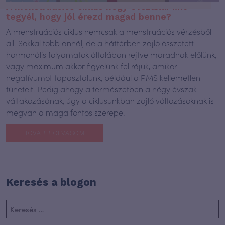
A menstruációs ciklus négy évszaka. Mit
tegyél, hogy jól érezd magad benne?
A menstruációs ciklus nemcsak a menstruációs vérzésből
áll. Sokkal több annál, de a háttérben zajló összetett
hormonális folyamatok általában rejtve maradnak előlünk,
vagy maximum akkor figyelünk fel rájuk, amikor
negatívumot tapasztalunk, például a PMS kellemetlen
tüneteit. Pedig ahogy a természetben a négy évszak
váltakozásának, úgy a ciklusunkban zajló változásoknak is
megvan a maga fontos szerepe.
TOVÁBB OLVASOM
Keresés a blogon