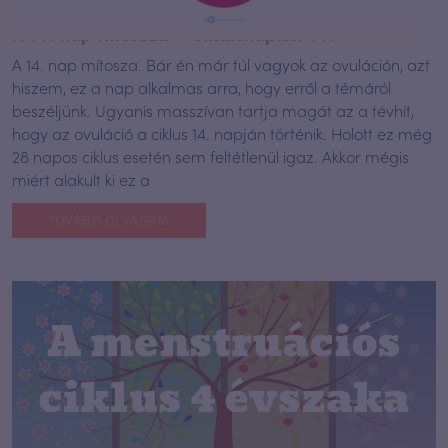
A 14. nap mítosza – Ciklusnaplók 14.
A 14. nap mítosza. Bár én már túl vagyok az ovuláción, azt
hiszem, ez a nap alkalmas arra, hogy erről a témáról
beszéljünk. Ugyanis masszívan tartja magát az a tévhit,
hogy az ovuláció a ciklus 14. napján történik. Holott ez még
28 napos ciklus esetén sem feltétlenül igaz. Akkor mégis
miért alakult ki ez a
TOVÁBB OLVASOM