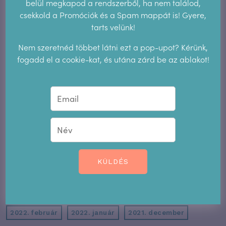
belül megkapod a rendszerből, ha nem találod,
Archívum
csekkold a Promóciók és a Spam mappát is! Gyere,
tarts velünk!
2026. június
2025. december
2025. október
Nem szeretnéd többet látni ezt a pop-upot? Kérünk,
2025. július
2025. június
2025. május
fogadd el a cookie-kat, és utána zárd be az ablakot!
2025. január
2024. szeptember
2024. július
2024. április
2023. november
2023. június
2023. május
2023. április
2023. február
2023. január
2022. december
2022. november
KÜLDÉS
2022. október
2022. szeptember
2022. augusztus
2022. június
2022. május
2022. március
2022. február
2022. január
2021. december