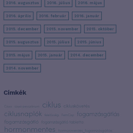
2016. augusztus
2016. július
2016. május
2016. április
2016. február
2016. január
2015. december
2015. november
2015. október
2015. augusztus
2015. július
2015. június
2015. május
2015. január
2014. december
2014. november
Címkék
ciklus
cikluskövetés
Caya
caya pesszárium
ciklusnaplók
fogamzásgátlás
felelősség
FemCap
fogamzásgátló
fogamzásgátló tabletta
hormonmentes
hormonmentes_fogamzásgátlás