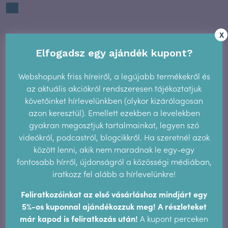
X
Kövess minket Facebookon
Elfogadsz egy ajándék kupont?
Hormonmentes.hu
Webshopunk friss híreiről, a legújabb termékekről és
az aktuális akciókról rendszeresen tájékoztatjuk
Friss a blogon
követőinket hírlevelünkben (olykor kizárólagosan
Az anovulációs ciklus lehetséges okai – Miért maradhat
azon keresztül). Emellett ezekben a levelekben
el a peteérés?
gyakran megosztjuk tartalmainkat, legyen szó
2026.06.29.
videókról, podcastról, blogcikkről. Ha szeretnél azok
között lenni, akik nem maradnak le egy-egy
A termékenységtudat és az AI
fontosabb hírről, újdonságról a közösségi médiában,
2025.12.17.
iratkozz fel alább a hírlevelünkre!
Új megerősítés: a cikluskövetés közelebb visz
Feliratkozóinkat az első vásárláshoz mindjárt egy
önmagadhoz
5%-os kuponnal ajándékozzuk meg! A részleteket
2025.10.28.
már kapod is feliratkozás után!
A kupont perceken