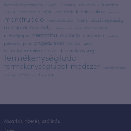
intimkehely
hüvely
hőmérőzés
hormonális fogamzásgátló
Intimszféra
luteális szakasz
luteális
intimtölcsér
luteális fázis
Podcast
menopauza
menstruáció
menstruációs egészség
menstruációs ciklus
menstruációs kehely
méhnyaknyák
menstruációs tölcsér
nemtabu
ovuláció
pesszárium
méhszájsapka
petesejt
progeszteron
pms
szex
peteérés
Ruby Cup
termékenység
szimptotermális módszer
termékenységtudat
termékenységtudat-módszer
tünetihőmérőzés-
ösztrogén
vérzés
módszer
Vásárlás, fizetés, szállítás