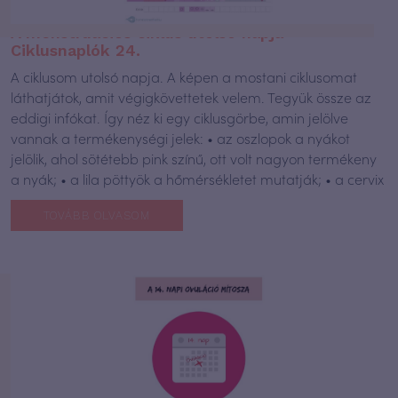
A menstruációs ciklus utolsó napja –
Ciklusnaplók 24.
A ciklusom utolsó napja. A képen a mostani ciklusomat
láthatjátok, amit végigkövettetek velem. Tegyük össze az
eddigi infókat. Így néz ki egy ciklusgörbe, amin jelölve
vannak a termékenységi jelek: • az oszlopok a nyákot
jelölik, ahol sötétebb pink színű, ott volt nagyon termékeny
a nyák; • a lila pöttyök a hőmérsékletet mutatják; • a cervix
TOVÁBB OLVASOM