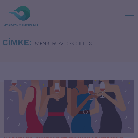
CÍMKE:
MENSTRUÁCIÓS CIKLUS
Hogyan befolyásolja az alkoholfogyasztás a