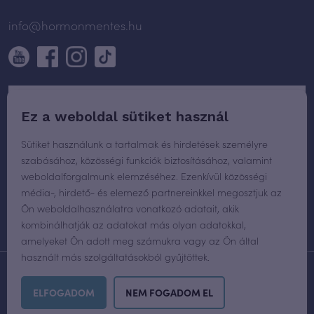
info@hormonmentes.hu
Ez a weboldal sütiket használ
Sütiket használunk a tartalmak és hirdetések személyre
szabásához, közösségi funkciók biztosításához, valamint
weboldalforgalmunk elemzéséhez. Ezenkívül közösségi
média-, hirdető- és elemező partnereinkkel megosztjuk az
Ön weboldalhasználatra vonatkozó adatait, akik
kombinálhatják az adatokat más olyan adatokkal,
amelyeket Ön adott meg számukra vagy az Ön által
használt más szolgáltatásokból gyűjtöttek.
WEBOLDAL TERVEZÉS
ÉS FEJLESZTÉS:
PLUS CREATIVE AGENCY
ELFOGADOM
NEM FOGADOM EL
MINDEN JOG FENNTARTVA © 2026 HORMONMENTES.HU