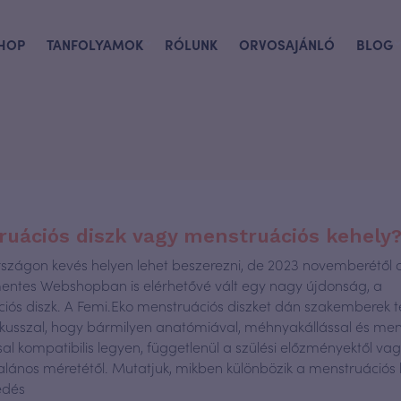
HOP
TANFOLYAMOK
RÓLUNK
ORVOSAJÁNLÓ
BLOG
uációs diszk vagy menstruációs kehely
zágon kevés helyen lehet beszerezni, de 2023 novemberétől 
tes Webshopban is elérhetővé vált egy nagy újdonság, a
iós diszk. A Femi.Eko menstruációs diszket dán szakemberek t
ókusszal, hogy bármilyen anatómiával, méhnyakállással és men
sal kompatibilis legyen, függetlenül a szülési előzményektől va
talános méretétől. Mutatjuk, mikben különbözik a menstruációs k
edés