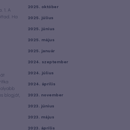
2025. október
. 1. A
ottad. Ha
2025. július
2025. június
2025. május
2025. január
2024. szeptember
2024. július
hát
ritka
2024. április
molyabb
s blogját,
2023. november
2023. június
2023. május
2023. április