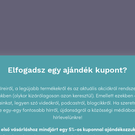
Elfogadsz egy ajándék kupont?
reiről, a legújabb termékekről és az aktuális akciókról rendsz
ünkben (olykor kizárólagosan azon keresztül). Emellett ezekben
nkat, legyen szó videókról, podcastról, blogcikkről. Ha szeretn
 egy-egy fontosabb hírről, újdonságról a közösségi médiában,
hírlevelünkre!
z első vásárláshoz mindjárt egy 5%-os kuponnal ajándékozzuk