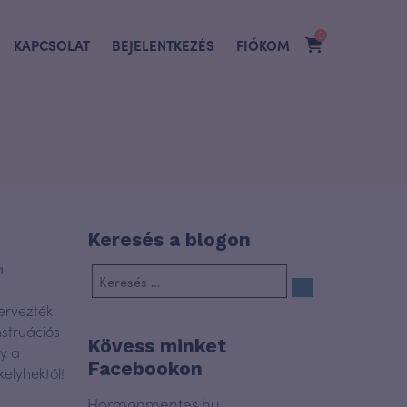
0
KAPCSOLAT
BEJELENTKEZÉS
FIÓKOM
?
Keresés a blogon
a
ervezték
struációs
Kövess minket
gy a
Facebookon
elyhektől!
Hormonmentes.hu