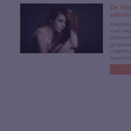
De hov
szind
A legtöbb
mert megs
időszakot
gyógyszer
megkönnye
fogamzásg
TOVÁ