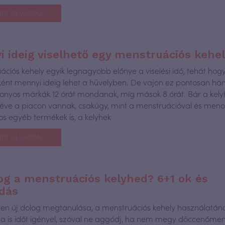
BB OLVASOM
 ideig viselhető egy menstruációs kehe
ációs kehely egyik legnagyobb előnye a viselési idő, tehát hog
ént mennyi ideig lehet a hüvelyben. De vajon ez pontosan hány
izonyos márkák 12 órát mondanak, míg mások 8 órát. Bár a kel
éve a piacon vannak, csakúgy, mint a menstruációval és men
os egyéb termékek is, a kelyhek
BB OLVASOM
og a menstruációs kelyhed? 6+1 ok és
dás
en új dolog megtanulása, a menstruációs kehely használatán
ása is időt igényel, szóval ne aggódj, ha nem megy döccenőme