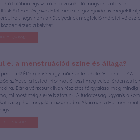
nak általában egyszerűen orvosolható magyarázata van.
ünk 6+1 okot és javaslatot, ami a te gondjaidat is megoldhatja
fordulhat, hogy nem a hüvelyednek megfelelő méretet választ
 közben érzed a kelyhet,
BB OLVASOM
ul el a menstruációd színe és állaga?
pecsétel? Élénkpiros? Vagy már szinte fekete és darabos? A
iód színével a tested információt oszt meg veled, érdemes te
ned rá. Bár a vérzésünk ilyen részletes tárgyalása még mindig 
a, mi most mégis erre biztatunk. A tudatosság ugyanis a ko
at is segíthet megelőzni számodra. Aki ismeri a Hormonmente
 hogy
BB OLVASOM