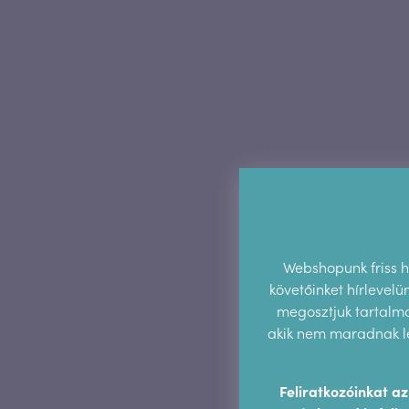
Webshopunk friss hí
követőinket hírlevel
megosztjuk tartalmai
akik nem maradnak le
Feliratkozóinkat a