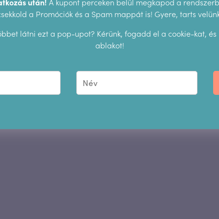
atkozás után!
A kupont perceken belül megkapod a rendszerbő
csekkold a Promóciók és a Spam mappát is! Gyere, tarts velünk
bbet látni ezt a pop-upot? Kérünk, fogadd el a cookie-kat, és
ablakot!