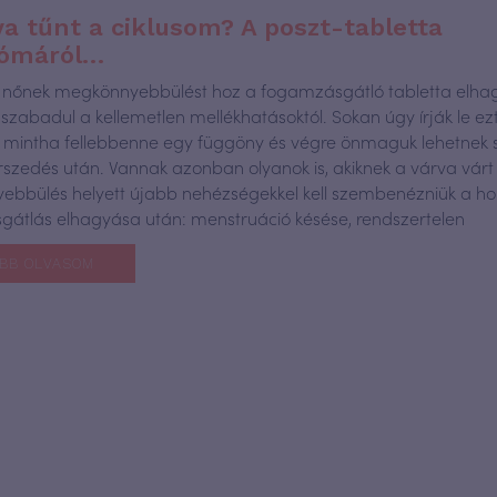
a tűnt a ciklusom? A poszt-tabletta
rómáról…
 nőnek megkönnyebbülést hoz a fogamzásgátló tabletta elha
zabadul a kellemetlen mellékhatásoktól. Sokan úgy írják le ez
, mintha fellebbenne egy függöny és végre önmaguk lehetnek 
szedés után. Vannak azonban olyanok is, akiknek a várva várt
bbülés helyett újabb nehézségekkel kell szembenézniük a ho
átlás elhagyása után: menstruáció késése, rendszertelen
BB OLVASOM