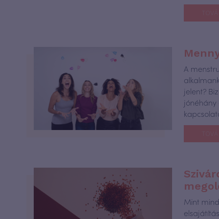
TOVÁ
Mennyi
A menstru
alkalmank
jelent? B
jónéhány 
kapcsolat
TOVÁ
Szivár
megol
Mint mind
elsajátít