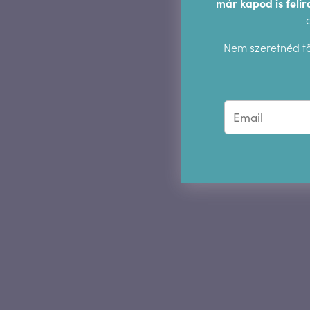
már kapod is felir
Nem szeretnéd tö