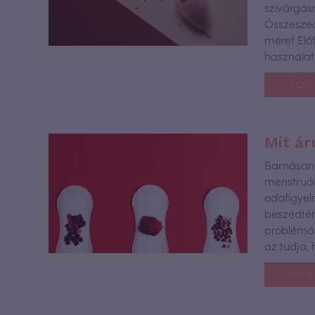
szivárgás
Összeszedt
méret Elő
használat
TOVÁ
Mit ár
Barnásan 
menstruác
odafigyel
beszédtém
problémák
az tudja,
TOVÁ