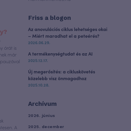
Friss a blogon
Az anovulációs ciklus lehetséges okai
ly?
– Miért maradhat el a peteérés?
y
2026.06.29.
 órát is
A termékenységtudat és az AI
yhek már
2025.12.17.
opauzával
Új megerősítés: a cikluskövetés
közelebb visz önmagadhoz
2025.10.28.
Archívum
2026. június
ak
ntesen. A
2025. december