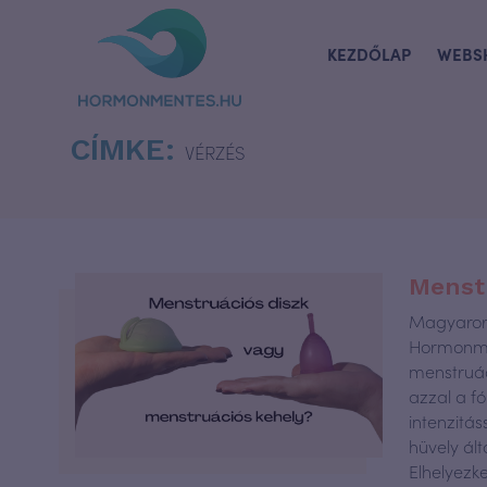
KEZDŐLAP
WEBS
CÍMKE:
VÉRZÉS
Menstr
Magyarors
Hormonmen
menstruác
azzal a f
intenzitás
hüvely ál
Elhelyezk