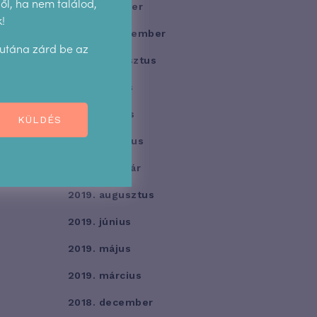
l, ha nem találod,
2020. október
!
2020. szeptember
 utána zárd be az
2020. augusztus
2020. május
2020. április
KÜLDÉS
2020. március
2020. február
2019. augusztus
2019. június
2019. május
2019. március
2018. december