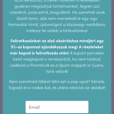
gyakran megosztjuk tartalmainkat, legyen szó
2021. november
2021. október
2021. szeptember
videókról, podcastról, blogcikkről. Ha szeretnél azok
2021. augusztus
2021. május
2021. április
között lenni, akik nem maradnak le egy-egy
fontosabb hírről, újdonságról a közösségi médiában,
2021. március
2021. február
2020. december
iratkozz fel alább a hírlevelünkre!
2020. november
2020. október
2020. szeptember
Feliratkozóinkat az első vásárláshoz mindjárt egy
5%-os kuponnal ajándékozzuk meg! A részleteket
2020. augusztus
2020. május
2020. április
már kapod is feliratkozás után!
A kupont perceken
belül megkapod a rendszerből, ha nem találod,
2020. március
2020. február
2019. augusztus
csekkold a Promóciók és a Spam mappát is! Gyere,
tarts velünk!
2019. június
2019. május
2019. március
Nem szeretnéd többet látni ezt a pop-upot? Kérünk,
2018. december
2018. augusztus
2018. május
fogadd el a cookie-kat, és utána zárd be az ablakot!
2018. április
2018. február
2018. január
2017. augusztus
2017. június
2017. május