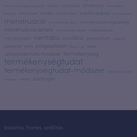
intimkehely
hüvely
hőmérőzés
hormonális fogamzásgátló
Intimszféra
luteális szakasz
luteális
intimtölcsér
luteális fázis
Podcast
menopauza
menstruáció
menstruációs egészség
menstruációs ciklus
menstruációs kehely
méhnyaknyák
menstruációs tölcsér
nemtabu
ovuláció
pesszárium
méhszájsapka
petesejt
progeszteron
pms
szex
peteérés
Ruby Cup
termékenység
szimptotermális módszer
termékenységtudat
termékenységtudat-módszer
tünetihőmérőzés-
ösztrogén
vérzés
módszer
Vásárlás, fizetés, szállítás