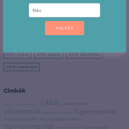
2016. augusztus
2016. július
2016. május
2016. április
2016. február
2016. január
KÜLDÉS
2015. december
2015. november
2015. október
2015. augusztus
2015. július
2015. június
2015. május
2015. január
2014. december
2014. november
Címkék
ciklus
cikluskövetés
Caya
caya pesszárium
ciklusnaplók
fogamzásgátlás
felelősség
FemCap
fogamzásgátló
fogamzásgátló tabletta
hormonmentes
hormonmentes_fogamzásgátlás