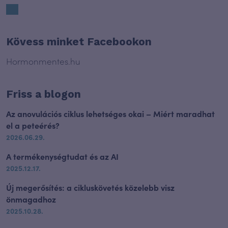
Kövess minket Facebookon
Hormonmentes.hu
Friss a blogon
Az anovulációs ciklus lehetséges okai – Miért maradhat
el a peteérés?
2026.06.29.
A termékenységtudat és az AI
2025.12.17.
Új megerősítés: a cikluskövetés közelebb visz
önmagadhoz
2025.10.28.