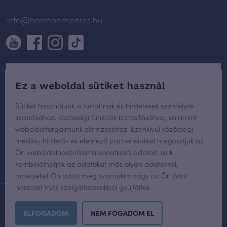
info@hormonmentes.hu
Ez a weboldal sütiket használ
Sütiket használunk a tartalmak és hirdetések személyre
szabásához, közösségi funkciók biztosításához, valamint
weboldalforgalmunk elemzéséhez. Ezenkívül közösségi
média-, hirdető- és elemező partnereinkkel megosztjuk az
Ön weboldalhasználatra vonatkozó adatait, akik
kombinálhatják az adatokat más olyan adatokkal,
amelyeket Ön adott meg számukra vagy az Ön által
használt más szolgáltatásokból gyűjtöttek.
WEBOLDAL TERVEZÉS
ÉS FEJLESZTÉS:
PLUS CREATIVE AGENCY
ELFOGADOM
NEM FOGADOM EL
MINDEN JOG FENNTARTVA © 2026 HORMONMENTES.HU