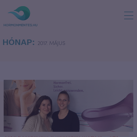
HÓNAP:
2017. MÁJUS
Caya pesszárium a kulisszák mögött – egy