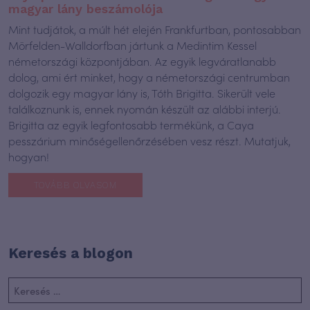
magyar lány beszámolója
Mint tudjátok, a múlt hét elején Frankfurtban, pontosabban
Mörfelden-Walldorfban jártunk a Medintim Kessel
németországi központjában. Az egyik legváratlanabb
dolog, ami ért minket, hogy a németországi centrumban
dolgozik egy magyar lány is, Tóth Brigitta. Sikerült vele
találkoznunk is, ennek nyomán készült az alábbi interjú.
Brigitta az egyik legfontosabb termékünk, a Caya
pesszárium minőségellenőrzésében vesz részt. Mutatjuk,
hogyan!
TOVÁBB OLVASOM
Keresés a blogon