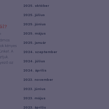
2025. október
2025. július
2025. június
ál?
?
2025. május
számos
2025. január
nok kényes
ünket. A
2024. szeptember
tjuk.
2024. július
nyező az
2024. április
2023. november
2023. június
2023. május
2023. április