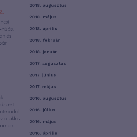
2018. augusztus
2.
2018. május
áncsi
-hízás,
2018. április
ban és
2018. február
pár
2018. január
2017. augusztus
2017. június
2017. május
k.
2016. augusztus
ódszert
2016. július
te indul,
 a ciklus
2016. május
agamon.
2016. április