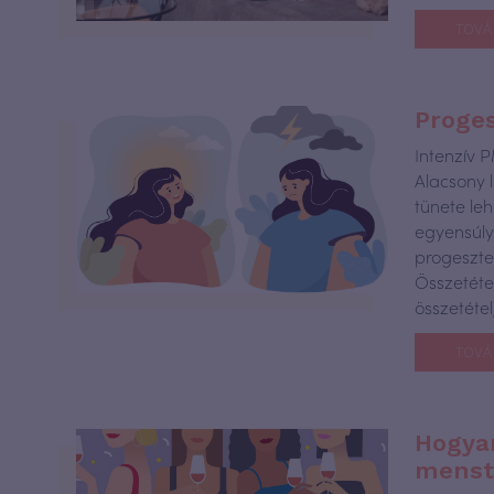
TOVÁ
Proges
Intenzív 
Alacsony
tünete le
egyensúly
progeszte
Összetéte
összetéte
TOVÁ
Hogyan
menst