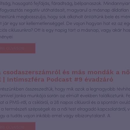
ltság, hasogató fejfájás, fáradtság, bélpanaszok. Mindannyia
lfogyasztás negatív utóhatásait, magyarul a másnap áldatlan 
 testünk megbosszulja, hogy sok alkoholt öntöttünk bele és mére
t jár egy sor kellemetlenséggel. De vajon hogyan hat ez az eg
iós ciklusunkra? Ott is egy napig tart a másnap, vagy akár ho
ményei
BB OLVASOM
a csodaszerszámról és más mondák a nő
l | Intimszféra Podcast #9 évadzáró
részünkben összeszedtük, hogy mik azok a legnagyobb tévhite
 amivel Janka munkája során az elmúlt években találkoztunk. Fel
t a PMS-ről, a csiklóról, a 28 napos ciklusról és a spontán ovulá
 a természeti szépségek és a női test elragadó kapcsolatáról, 
hogy a tudás vajon inkább emel vagy elbizonytalanít. A
BB OLVASOM