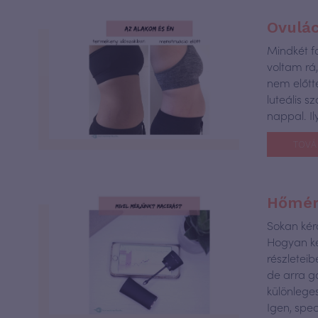
Ovulác
Mindkét fo
voltam rá
nem előtte
luteális 
nappal. Il
TOVÁ
Hőmérő
Sokan kér
Hogyan ke
részletei
de arra g
különlege
Igen, spe