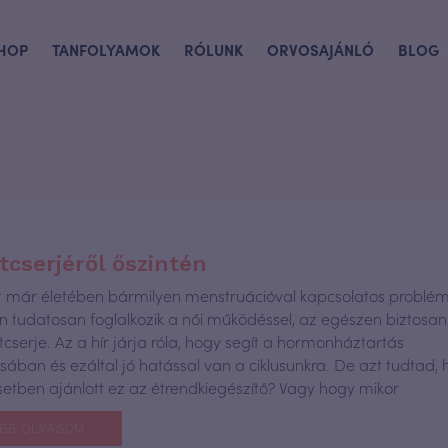
HOP
TANFOLYAMOK
RÓLUNK
ORVOSAJÁNLÓ
BLOG
tcserjéről őszintén
lt már életében bármilyen menstruációval kapcsolatos problé
n tudatosan foglalkozik a női működéssel, az egészen biztosan
cserje. Az a hír járja róla, hogy segít a hormonháztartás
lásában és ezáltal jó hatással van a ciklusunkra. De azt tudtad
etben ajánlott ez az étrendkiegészítő? Vagy hogy mikor
BB OLVASOM