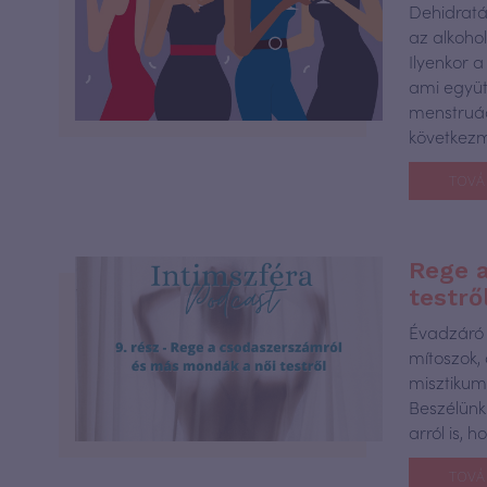
Dehidratá
az alkoho
Ilyenkor a
ami együt
menstruác
következ
TOVÁ
Rege 
testrő
Évadzáró 
mítoszok,
misztikumo
Beszélünk
arról is, 
TOVÁ