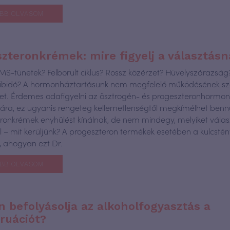
BB OLVASOM
zteronkrémek: mire figyelj a választásn
PMS-tünetek? Felborult ciklus? Rossz közérzet? Hüvelyszárazság
 libidó? A hormonháztartásunk nem megfelelő működésének 
het. Érdemes odafigyelni az ösztrogén- és progeszteronhormo
ára, ez ugyanis rengeteg kellemetlenségtől megkímélhet benn
ronkrémek enyhülést kínálnak, de nem mindegy, melyiket válasz
l – mit kerüljünk? A progeszteron termékek esetében a kulcsté
l, ahogyan ezt Dr.
BB OLVASOM
 befolyásolja az alkoholfogyasztás a
ruációt?