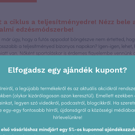
t a ciklus a teljesítményedre! Nézz bele 
dalmi edzésmódszerbe!
tál már úgy, hogy a futós appodat böngészve nem értetted, hog
rosszabb a teljesítményed bizonyos napokon? Igen-igen, lehet,
miatt van. Nőként sportoláskor is érdemes figyelembe vennünk c
gait, mert az nemcsak a teljesítményünket növelheti, hanem a
től is megvédhet bennünket. A Chelsea női focicsapatának vez
Elfogadsz egy ajándék kupont?
BB OLVASOM
reiről, a legújabb termékekről és az aktuális akciókról rendsz
ünkben (olykor kizárólagosan azon keresztül). Emellett ezekben
nkat, legyen szó videókról, podcastról, blogcikkről. Ha szeretn
 egy-egy fontosabb hírről, újdonságról a közösségi médiában,
mzásgátló tabletta megdöbbentő történ
hírlevelünkre!
zféra Podcast #6
iness of Birth Control című dokumentumfilm apropóján beszél
z első vásárláshoz mindjárt egy 5%-os kuponnal ajándékozzuk
átló tabletta elterjedése, majd világméretű üzlete mögötti