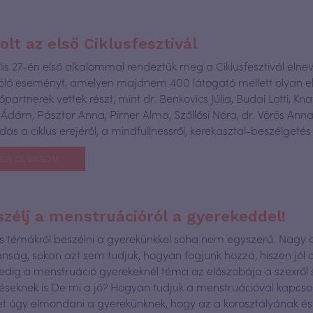
volt az első Ciklusfesztivál
ilis 27-én első alkalommal rendeztük meg a Ciklusfesztivál elne
óló eseményt, amelyen majdnem 400 látogató mellett olyan e
partnerek vettek részt, mint dr. Benkovics Júlia, Budai Lotti, Kn
Ádám, Pásztor Anna, Pirner Alma, Szőllősi Nóra, dr. Vörös Anna.
dás a ciklus erejéről, a mindfullnessről, kerekasztal-beszélgetés
BB OLVASOM
szélj a menstruációról a gyerekeddel!
nos témákról beszélni a gyerekünkkel soha nem egyszerű. Nagy 
anság, sokan azt sem tudjuk, hogyan fogjunk hozzá, hiszen jól 
 Pedig a menstruáció gyerekeknél téma az előszobája a szexről 
éseknek is De mi a jó? Hogyan tudjuk a menstruációval kapcso
et úgy elmondani a gyerekünknek, hogy az a korosztályának és