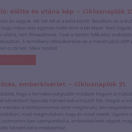
ió: előtte és utána kép – Ciklusnaplók 2
tón én vagyok. Két hét telt el a kettő között. Bevallom, én is kív
, hogy milyen lesz egymás mellé tenni a két képet. Nem fogyás
-utána, nem fitneszkihívás. Csak a testem follikuláris szakasz
szakaszban. A termékeny időszakomban és a menstruáció előtt 
yen a női test. Mikor tombol
BB OLVASOM
zés, emberkísérlet – Ciklusnaplók 21.
dezitek, hogy a termékenységtudat-módszer hogyan is működi
ll hőmérőzni? Speciális hőmérő kell-e hozzá? Stb. Magát a m
be menően a tanfolyamomon lehet megtanulni, ami negyedéven
ondoltam, most megmutatom, hogy én mivel mérek. Ugyanis ez
s számomra ilyen szempontból is: emberkísérletet végzek m
ciális hőmérő kell a módszerhez: