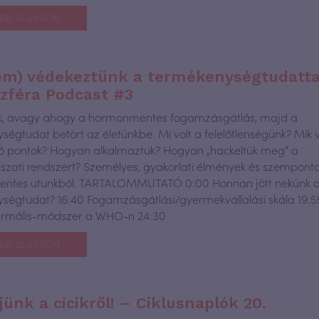
BB OLVASOM
em) védekeztünk a termékenységtudattal
zféra Podcast #3
nk, avagy ahogy a hormonmentes fogamzásgátlás, majd a
ségtudat betört az életünkbe. Mi volt a felelőtlenségünk? Mik v
 pontok? Hogyan alkalmaztuk? Hogyan „hackeltük meg” a
zati rendszert? Személyes, gyakorlati élmények és szemponto
ntes utunkból. TARTALOMMUTATÓ 0:00 Honnan jött nekünk 
ségtudat? 16:40 Fogamzásgátlási/gyermekvállalási skála 19:5
ermális-módszer a WHO-n 24:30
BB OLVASOM
jünk a cicikről! – Ciklusnaplók 20.