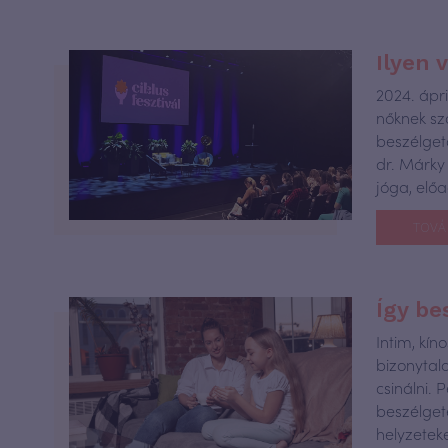
Ilyen 
2024. ápr
nőknek sz
beszélgető
dr. Márky 
jóga, előa
TOVÁ
Így be
Intim, kí
bizonytal
csinálni.
beszélget
helyzetek