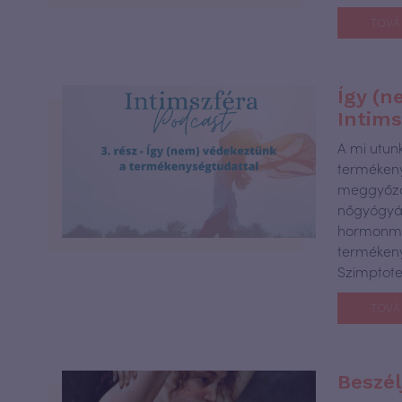
TOVÁ
Így (n
Intims
A mi utu
termékeny
meggyőző
nőgyógyás
hormonme
termékeny
Szimptot
TOVÁ
Beszél