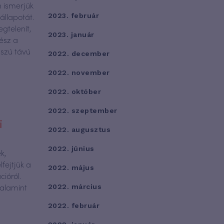
n ismerjük
állapotát.
2023. február
gtelenít,
2023. január
ész a
sszú távú
2022. december
2022. november
2022. október
2022. szeptember
i
2022. augusztus
2022. június
k,
fejtjük a
2022. május
cióról.
valamint
2022. március
2022. február