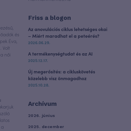
Friss a blogon
vezésű,
Az anovulációs ciklus lehetséges okai
lőadók és
– Miért maradhat el a peteérés?
apek Éva,
2026.06.29.
 Volt
A termékenységtudat és az AI
 a női
2025.12.17.
Új megerősítés: a cikluskövetés
közelebb visz önmagadhoz
2025.10.28.
a
Archívum
akarjuk
szóló
2026. június
latos
 a
2025. december