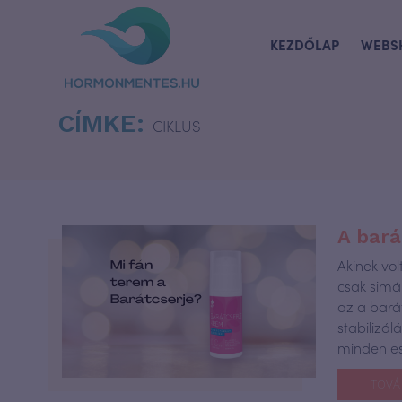
KEZDŐLAP
WEBS
CÍMKE:
CIKLUS
A bará
Akinek vo
csak simá
az a barát
stabilizá
minden es
TOVÁ