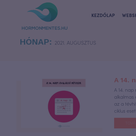
KEZDŐLAP
WEBS
HÓNAP:
2021. AUGUSZTUS
A 14. 
A 14. nap
alkalmas 
az a tévhi
ciklus ese
TOVÁ