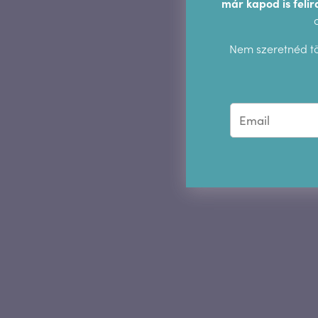
már kapod is felir
Nem szeretnéd tö