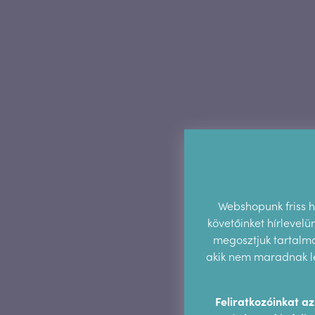
Webshopunk friss hí
követőinket hírlevel
megosztjuk tartalmai
akik nem maradnak le
Feliratkozóinkat a