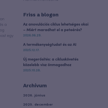
Friss a blogon
ron
Az anovulációs ciklus lehetséges okai
és a
– Miért maradhat el a peteérés?
log
most egy
2026.06.29.
A termékenységtudat és az AI
2025.12.17.
Új megerősítés: a cikluskövetés
közelebb visz önmagadhoz
2025.10.28.
Archívum
2026. június
2025. december