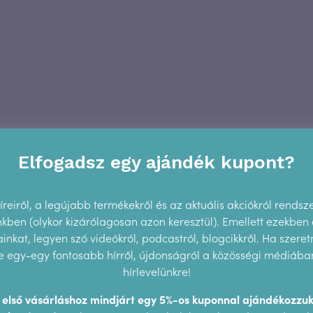
Elfogadsz egy ajándék kupont?
reiről, a legújabb termékekről és az aktuális akciókról rendsz
ünkben (olykor kizárólagosan azon keresztül). Emellett ezekben
nkat, legyen szó videókról, podcastról, blogcikkről. Ha szeretn
 egy-egy fontosabb hírről, újdonságról a közösségi médiában,
hírlevelünkre!
z első vásárláshoz mindjárt egy 5%-os kuponnal ajándékozzuk