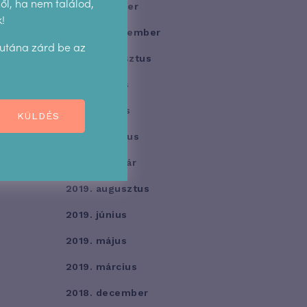
l, ha nem találod,
2020. október
!
2020. szeptember
 utána zárd be az
2020. augusztus
2020. május
2020. április
KÜLDÉS
2020. március
2020. február
2019. augusztus
2019. június
2019. május
2019. március
2018. december