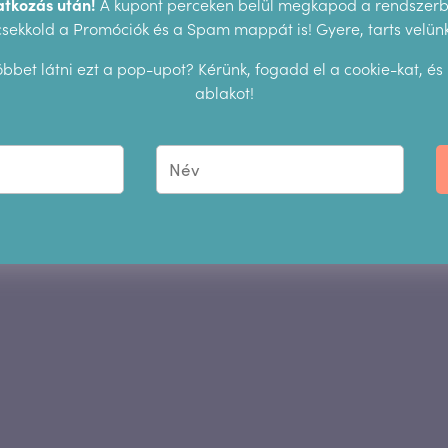
atkozás után!
A kupont perceken belül megkapod a rendszerbő
csekkold a Promóciók és a Spam mappát is! Gyere, tarts velünk
bbet látni ezt a pop-upot? Kérünk, fogadd el a cookie-kat, és
ablakot!