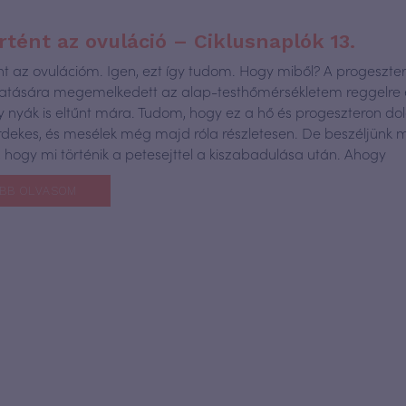
tént az ovuláció – Ciklusnaplók 13.
t az ovulációm. Igen, ezt így tudom. Hogy miből? A progeszte
tására megemelkedett az alap-testhőmérsékletem reggelre 
 nyák is eltűnt mára. Tudom, hogy ez a hő és progeszteron do
dekes, és mesélek még majd róla részletesen. De beszéljünk 
ól, hogy mi történik a petesejttel a kiszabadulása után. Ahogy
BB OLVASOM