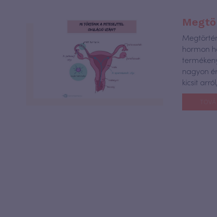
Megtör
Megtörtén
hormon ha
termékeny
nagyon ér
kicsit arr
TOVÁ