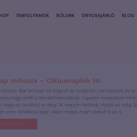
HOP
TANFOLYAMOK
RÓLUNK
ORVOSAJÁNLÓ
BLOG
nap mítosza – Ciklusnaplók 14.
 mítosza. Bár én már túl vagyok az ovuláción, azt hiszem, ez a
arra, hogy erről a témáról beszéljünk. Ugyanis masszívan tart
t, hogy az ovuláció a ciklus 14. napján történik. Holott ez még 
tén sem feltétlenül igaz. Akkor mégis miért alakult ki ez a
BB OLVASOM