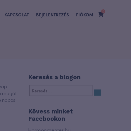
0
KAPCSOLAT
BEJELENTKEZÉS
FIÓKOM
Keresés a blogon
 nap
ja magát
28 napos
Kövess minket
Facebookon
Hormonmentes.hu