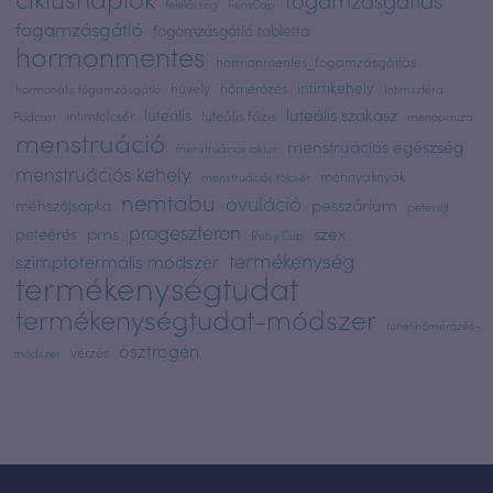
felelősség
FemCap
fogamzásgátló
fogamzásgátló tabletta
hormonmentes
hormonmentes_fogamzásgátlás
intimkehely
hüvely
hőmérőzés
hormonális fogamzásgátló
Intimszféra
luteális szakasz
luteális
intimtölcsér
luteális fázis
Podcast
menopauza
menstruáció
menstruációs egészség
menstruációs ciklus
menstruációs kehely
méhnyaknyák
menstruációs tölcsér
nemtabu
ovuláció
pesszárium
méhszájsapka
petesejt
progeszteron
pms
szex
peteérés
Ruby Cup
termékenység
szimptotermális módszer
termékenységtudat
termékenységtudat-módszer
tünetihőmérőzés-
ösztrogén
vérzés
módszer