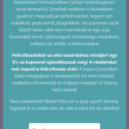
önmagadhoz
követőinket hírlevelünkben (olykor kizárólagosan
2025.10.28.
azon keresztül). Emellett ezekben a levelekben
gyakran megosztjuk tartalmainkat, legyen szó
videókról, podcastról, blogcikkről. Ha szeretnél azok
Archívum
között lenni, akik nem maradnak le egy-egy
fontosabb hírről, újdonságról a közösségi médiában,
2026. június
2025. december
2025. október
iratkozz fel alább a hírlevelünkre!
2025. július
2025. június
2025. május
Feliratkozóinkat az első vásárláshoz mindjárt egy
5%-os kuponnal ajándékozzuk meg! A részleteket
2025. január
2024. szeptember
2024. július
már kapod is feliratkozás után!
A kupont perceken
belül megkapod a rendszerből, ha nem találod,
2024. április
2023. november
2023. június
csekkold a Promóciók és a Spam mappát is! Gyere,
tarts velünk!
2023. május
2023. április
2023. február
Nem szeretnéd többet látni ezt a pop-upot? Kérünk,
2023. január
2022. december
2022. november
fogadd el a cookie-kat, és utána zárd be az ablakot!
2022. október
2022. szeptember
2022. augusztus
2022. június
2022. május
2022. március