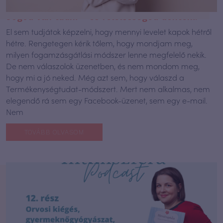
Jogod van tudni – és felelősséged dönteni!
El sem tudjátok képzelni, hogy mennyi levelet kapok hétről
hétre. Rengetegen kérik tőlem, hogy mondjam meg,
milyen fogamzásgátlási módszer lenne megfelelő nekik.
De nem válaszolok üzenetben, és nem mondom meg,
hogy mi a jó neked. Még azt sem, hogy válaszd a
Termékenységtudat-módszert. Mert nem alkalmas, nem
elegendő rá sem egy Facebook-üzenet, sem egy e-mail.
Nem
TOVÁBB OLVASOM