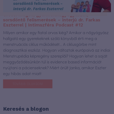
Orvosi kiégés, gyermeknőgyógyászat,
sorsdöntő felismerések – interjú dr. Farkas
Eszterrel | Intimszféra Podcast #12
Milyen amikor egy fiatal orvos kiég? Amikor a nőgyógyász
hallgató egy gyerekeknek szóló könyvből érti meg a
menstruációs ciklus működését… A ciklusgörbe mint
diagnosztikai eszköz. Hogyan változtak európaivá az indiai
Menstrupédia képregény szereplői? Hogyan lehet a saját
meggyőződésünkön túl is evidence based információt
nyújtani a pácienseknek? Miért örült Janka, amikor Eszter
egy hibás adat miatt
TOVÁBB OLVASOM
Keresés a blogon