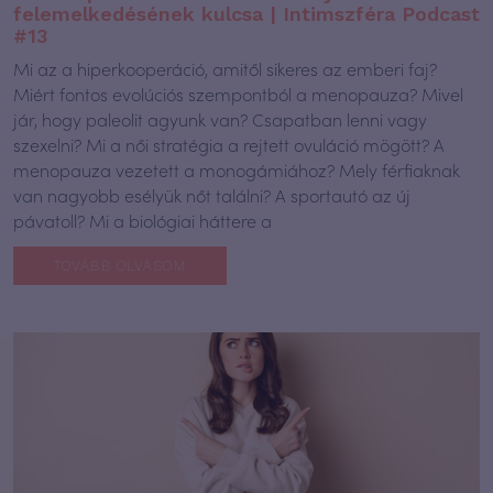
felemelkedésének kulcsa | Intimszféra Podcast
#13
Mi az a hiperkooperáció, amitől sikeres az emberi faj?
Miért fontos evolúciós szempontból a menopauza? Mivel
jár, hogy paleolit agyunk van? Csapatban lenni vagy
szexelni? Mi a női stratégia a rejtett ovuláció mögött? A
menopauza vezetett a monogámiához? Mely férfiaknak
van nagyobb esélyük nőt találni? A sportautó az új
pávatoll? Mi a biológiai háttere a
TOVÁBB OLVASOM