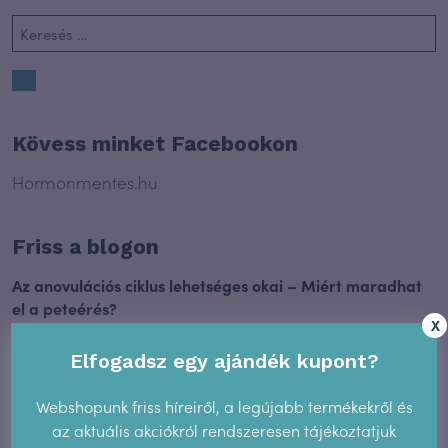
Kövess minket Facebookon
Hormonmentes.hu
Friss a blogon
Az anovulációs ciklus lehetséges okai – Miért maradhat
el a peteérés?
X
2026.06.29.
Elfogadsz egy ajándék kupont?
A termékenységtudat és az AI
2025.12.17.
Webshopunk friss híreiről, a legújabb termékekről és
az aktuális akciókról rendszeresen tájékoztatjuk
Új megerősítés: a cikluskövetés közelebb visz