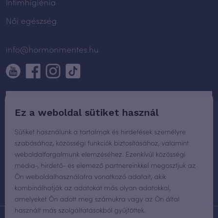
Intimhigiénia
Női egészség
info@hormonmentes.hu
Ez a weboldal sütiket használ
Sütiket használunk a tartalmak és hirdetések személyre
szabásához, közösségi funkciók biztosításához, valamint
weboldalforgalmunk elemzéséhez. Ezenkívül közösségi
média-, hirdető- és elemező partnereinkkel megosztjuk az
Ön weboldalhasználatra vonatkozó adatait, akik
kombinálhatják az adatokat más olyan adatokkal,
amelyeket Ön adott meg számukra vagy az Ön által
használt más szolgáltatásokból gyűjtöttek.
WEBOLDAL TERVEZÉS
ÉS FEJLESZTÉS:
PLUS CREATIVE AGENCY