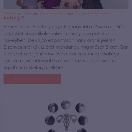
Mennyi ideig viselhető egy menstruációs
kehely?
A menstruációs kehely egyik legnagyobb előnye a viselési
idő, tehát hogy alkalmanként mennyi ideig lehet a
hüvelyben. De vajon ez pontosan hány órát is jelent?
Bizonyos márkák 12 órát mondanak, míg mások 8 órát. Bár
a kelyhek már jónéhány éve a piacon vannak, csakúgy,
mint a menstruációval és menopauzával kapcsolatos
egyéb termékek is, a kelyhek
TOVÁBB OLVASOM