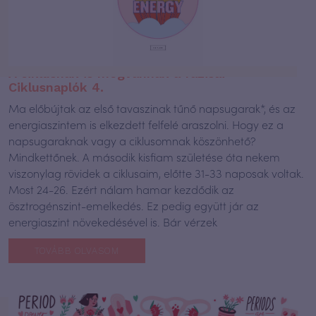
A ciklusnak is megvannak a fázisai –
Ciklusnaplók 4.
Ma előbújtak az első tavaszinak tűnő napsugarak*, és az
energiaszintem is elkezdett felfelé araszolni. Hogy ez a
napsugaraknak vagy a ciklusomnak köszönhető?
Mindkettőnek. A második kisfiam születése óta nekem
viszonylag rövidek a ciklusaim, előtte 31-33 naposak voltak.
Most 24-26. Ezért nálam hamar kezdődik az
ösztrogénszint-emelkedés. Ez pedig együtt jár az
energiaszint növekedésével is. Bár vérzek
TOVÁBB OLVASOM