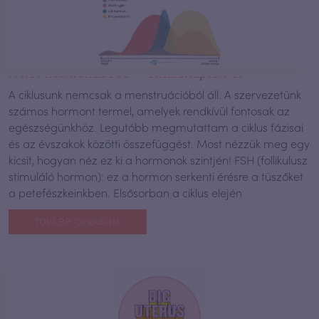
A női hormonábécé – Ciklusnaplók 6.
A ciklusunk nemcsak a menstruációból áll. A szervezetünk
számos hormont termel, amelyek rendkívül fontosak az
egészségünkhöz. Legutóbb megmutattam a ciklus fázisai
és az évszakok közötti összefüggést. Most nézzük meg egy
kicsit, hogyan néz ez ki a hormonok szintjén! FSH (follikulusz
stimuláló hormon): ez a hormon serkenti érésre a tüszőket
a petefészkeinkben. Elsősorban a ciklus elején
TOVÁBB OLVASOM