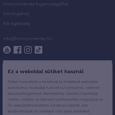
Hormonmentes fogamzásgátlás
Intimhigiénia
Női egészség
info@hormonmentes.hu
Ez a weboldal sütiket használ
Sütiket használunk a tartalmak és hirdetések személyre
szabásához, közösségi funkciók biztosításához, valamint
weboldalforgalmunk elemzéséhez. Ezenkívül közösségi
média-, hirdető- és elemező partnereinkkel megosztjuk az
Ön weboldalhasználatra vonatkozó adatait, akik
kombinálhatják az adatokat más olyan adatokkal,