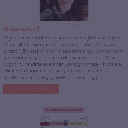
Amikor a méhed elkezd dolgozni –
Ciklusnaplók 7.
Vége a menstruációmnak. A kreatív energiáim erősödnek.
Az elmúlt két nap munkáit imádtam csinálni. A szöveg
gyorsan jött, csak a képekkel szöszöltem egy csomót. Nem
gondoltam, hogy a kép lesz a legnehezebb rész… Nem
vagyok túl rendszeres ember, úgyhogy jó nagy kihívás elé
állítottam magam azzal, hogy egy cikluson keresztül
minden napomat végigkövetem. Érzem, hogy
TOVÁBB OLVASOM