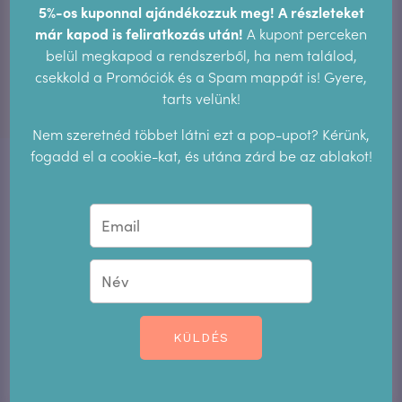
5%-os kuponnal ajándékozzuk meg! A részleteket
már kapod is feliratkozás után!
A kupont perceken
belül megkapod a rendszerből, ha nem találod,
csekkold a Promóciók és a Spam mappát is! Gyere,
tarts velünk!
Egyszer csak érzed, ahogy folyik belőled a vér
Nem szeretnéd többet látni ezt a pop-upot? Kérünk,
– Ciklusnaplók 2.
fogadd el a cookie-kat, és utána zárd be az ablakot!
Megvan az az érzés, amikor állsz egy zsúfolt helyen –
például egy üzletben vagy a gyerekeid ovis farsangján –
körülötted hangzavar és sok ember, és egyszer csak érzed,
ahogy folyik belőled a vér? Főleg miután ültél egy ideje és
hirtelen felállsz. Van egy ilyen fura bloggy, amikor egy
nagyobb nyálkahártyadarab csúszik ki a méhnyakadon
keresztül.
KÜLDÉS
TOVÁBB OLVASOM