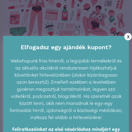
X
Van valami fura a 3. nappal – Ciklusnaplók 3.
Elfogadsz egy ajándék kupont?
Van valami fura a menstruáció 3. napjával. És itt most
megragadom az alkalmat, hogy megkérdezzelek Titeket:
Webshopunk friss híreiről, a legújabb termékekről és
Nektek is megáll a vérzés a 3. napon, hogy aztán a 4.-en
az aktuális akciókról rendszeresen tájékoztatjuk
újrainduljon? Kezdek megbizonyosodni róla, hogy ez egy
követőinket hírlevelünkben (olykor kizárólagosan
általános jelenség. Még cikket is találtam róla, bár igazi
azon keresztül). Emellett ezekben a levelekben
magyarázatot nem adott. A lényeg, hogy ilyenkor szinte
gyakran megosztjuk tartalmainkat, legyen szó
alig van vérzés,
videókról, podcastról, blogcikkről. Ha szeretnél azok
között lenni, akik nem maradnak le egy-egy
TOVÁBB OLVASOM
fontosabb hírről, újdonságról a közösségi médiában,
iratkozz fel alább a hírlevelünkre!
Feliratkozóinkat az első vásárláshoz mindjárt egy