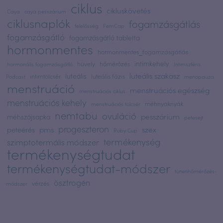
ciklus
cikluskövetés
Caya
caya pesszárium
ciklusnaplók
fogamzásgátlás
felelősség
FemCap
fogamzásgátló
fogamzásgátló tabletta
hormonmentes
hormonmentes_fogamzásgátlás
intimkehely
hüvely
hőmérőzés
hormonális fogamzásgátló
Intimszféra
luteális szakasz
luteális
intimtölcsér
luteális fázis
Podcast
menopauza
menstruáció
menstruációs egészség
menstruációs ciklus
menstruációs kehely
méhnyaknyák
menstruációs tölcsér
nemtabu
ovuláció
pesszárium
méhszájsapka
petesejt
progeszteron
pms
szex
peteérés
Ruby Cup
termékenység
szimptotermális módszer
termékenységtudat
termékenységtudat-módszer
tünetihőmérőzés-
ösztrogén
vérzés
módszer