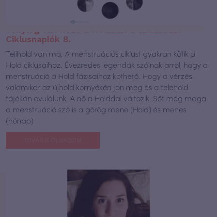
Tényleg van köze a Holdnak a ciklushoz? –
Ciklusnaplók 8.
Telihold van ma. A menstruációs ciklust gyakran kötik a
Hold ciklusaihoz. Évezredes legendák szólnak arról, hogy a
menstruáció a Hold fázisaihoz köthető. Hogy a vérzés
valamikor az újhold környékén jön meg és a telehold
tájékán ovulálunk. A nő a Holddal változik. Sőt még maga
a menstruáció szó is a görög mene (Hold) és menes
(hónap)
TOVÁBB OLVASOM