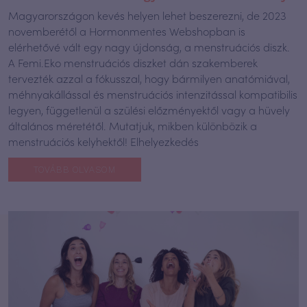
Magyarországon kevés helyen lehet beszerezni, de 2023
novemberétől a Hormonmentes Webshopban is
elérhetővé vált egy nagy újdonság, a menstruációs diszk.
A Femi.Eko menstruációs diszket dán szakemberek
tervezték azzal a fókusszal, hogy bármilyen anatómiával,
méhnyakállással és menstruációs intenzitással kompatibilis
legyen, függetlenül a szülési előzményektől vagy a hüvely
általános méretétől. Mutatjuk, mikben különbözik a
menstruációs kelyhektől! Elhelyezkedés
TOVÁBB OLVASOM