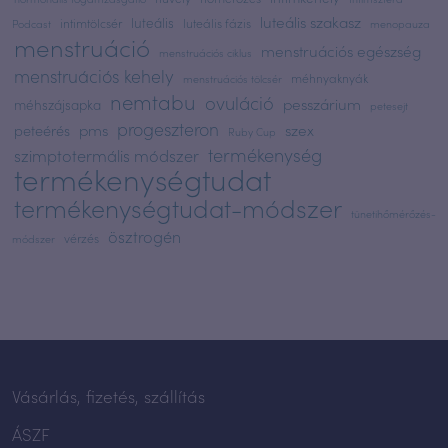
luteális szakasz
luteális
intimtölcsér
luteális fázis
Podcast
menopauza
menstruáció
menstruációs egészség
menstruációs ciklus
menstruációs kehely
méhnyaknyák
menstruációs tölcsér
nemtabu
ovuláció
pesszárium
méhszájsapka
petesejt
progeszteron
pms
szex
peteérés
Ruby Cup
termékenység
szimptotermális módszer
termékenységtudat
termékenységtudat-módszer
tünetihőmérőzés-
ösztrogén
vérzés
módszer
Vásárlás, fizetés, szállítás
ÁSZF