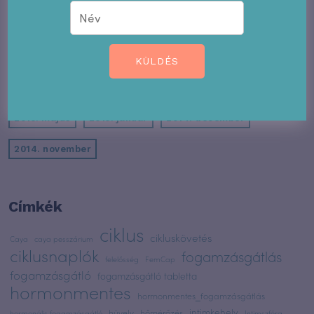
2016. április
2016. február
2016. január
2015. december
2015. november
2015. október
KÜLDÉS
2015. augusztus
2015. július
2015. június
2015. május
2015. január
2014. december
2014. november
Címkék
ciklus
cikluskövetés
Caya
caya pesszárium
ciklusnaplók
fogamzásgátlás
felelősség
FemCap
fogamzásgátló
fogamzásgátló tabletta
hormonmentes
hormonmentes_fogamzásgátlás
intimkehely
hüvely
hőmérőzés
hormonális fogamzásgátló
Intimszféra