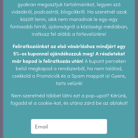
2021. november
2021. október
2021. szeptember
gyakran megosztjuk tartalmainkat, legyen szó
videókról, podcastról, blogcikkről. Ha szeretnél azok
2021. augusztus
2021. május
2021. április
között lenni, akik nem maradnak le egy-egy
fontosabb hírről, újdonságról a közösségi médiában,
2021. március
2021. február
2020. december
iratkozz fel alább a hírlevelünkre!
2020. november
2020. október
2020. szeptember
Feliratkozóinkat az első vásárláshoz mindjárt egy
5%-os kuponnal ajándékozzuk meg! A részleteket
2020. augusztus
2020. május
2020. április
már kapod is feliratkozás után!
A kupont perceken
belül megkapod a rendszerből, ha nem találod,
2020. március
2020. február
2019. augusztus
csekkold a Promóciók és a Spam mappát is! Gyere,
2019. június
2019. május
2019. március
tarts velünk!
Nem szeretnéd többet látni ezt a pop-upot? Kérünk,
2018. december
2018. augusztus
2018. május
fogadd el a cookie-kat, és utána zárd be az ablakot!
2018. április
2018. február
2018. január
2017. augusztus
2017. június
2017. május
2016. augusztus
2016. július
2016. május