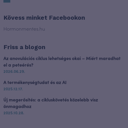
Kövess minket Facebookon
Hormonmentes.hu
Friss a blogon
Az anovulációs ciklus lehetséges okai – Miért maradhat
el a peteérés?
2026.06.29.
A termékenységtudat és az AI
2025.12.17.
Új megerősítés: a cikluskövetés közelebb visz
önmagadhoz
2025.10.28.