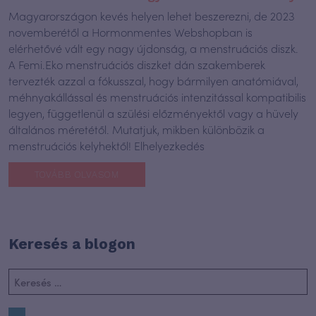
Magyarországon kevés helyen lehet beszerezni, de 2023
novemberétől a Hormonmentes Webshopban is
elérhetővé vált egy nagy újdonság, a menstruációs diszk.
A Femi.Eko menstruációs diszket dán szakemberek
tervezték azzal a fókusszal, hogy bármilyen anatómiával,
méhnyakállással és menstruációs intenzitással kompatibilis
legyen, függetlenül a szülési előzményektől vagy a hüvely
általános méretétől. Mutatjuk, mikben különbözik a
menstruációs kelyhektől! Elhelyezkedés
TOVÁBB OLVASOM
Keresés a blogon