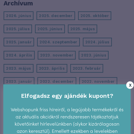
Archívum
2026. június
2025. december
2025. október
2025. július
2025. június
2025. május
2025. január
2024. szeptember
2024. július
2024. április
2023. november
2023. június
2023. május
2023. április
2023. február
2023. január
2022. december
2022. november
X
Elfogadsz egy ajándék kupont?
2022. október
2022. szeptember
2022. augusztus
2022. június
2022. május
2022. március
Webshopunk friss híreiről, a legújabb termékekről és
az aktuális akciókról rendszeresen tájékoztatjuk
2022. február
2022. január
2021. december
követőinket hírlevelünkben (olykor kizárólagosan
azon keresztül). Emellett ezekben a levelekben