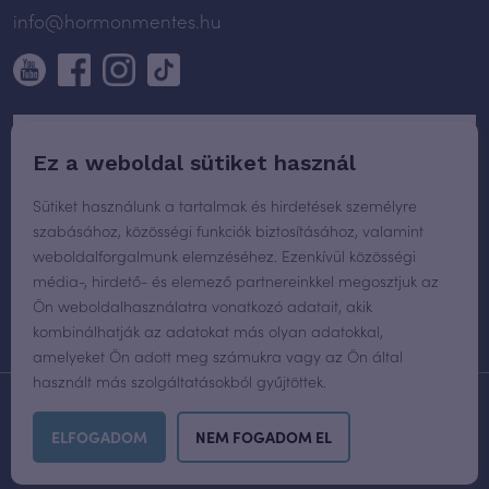
info@hormonmentes.hu
Ez a weboldal sütiket használ
Sütiket használunk a tartalmak és hirdetések személyre
szabásához, közösségi funkciók biztosításához, valamint
weboldalforgalmunk elemzéséhez. Ezenkívül közösségi
média-, hirdető- és elemező partnereinkkel megosztjuk az
Ön weboldalhasználatra vonatkozó adatait, akik
kombinálhatják az adatokat más olyan adatokkal,
amelyeket Ön adott meg számukra vagy az Ön által
használt más szolgáltatásokból gyűjtöttek.
WEBOLDAL TERVEZÉS
ÉS FEJLESZTÉS:
PLUS CREATIVE AGENCY
ELFOGADOM
NEM FOGADOM EL
MINDEN JOG FENNTARTVA © 2026 HORMONMENTES.HU