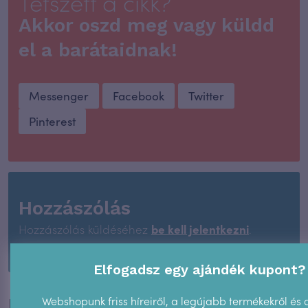
Tetszett a cikk?
Akkor oszd meg vagy küldd
el a barátaidnak!
Messenger
Facebook
Twitter
Pinterest
Hozzászólás
Hozzászólás küldéséhez
be kell jelentkezni
.
Elfogadsz egy ajándék kupont?
Webshopunk friss híreiről, a legújabb termékekről és 
Hallgasd meg itt: