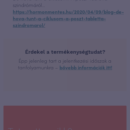
szindrómáról…
https://hormonmentes.hu/2020/04/09/blog-de-
hova-tunt-a-ciklusom-a-poszt-tabletta-
szindromarol/
Érdekel a termékenységtudat?
Épp jelenleg tart a jelentkezési időszak a
tanfolyamunkra –
bővebb információk itt!