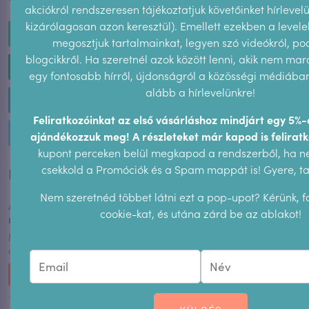
akciókról rendszeresen tájékoztatjuk követőinket hírlevel
kizárólagosan azon keresztül). Emellett ezekben a level
Spotify
megosztjuk tartalmainkat, legyen szó videókról, pod
blogcikkről. Ha szeretnél azok között lenni, akik nem ma
Anchor FM
egy fontosabb hírről, újdonságról a közösségi médiában,
alább a hírlevelünkre!
Apple Podcast
Feliratkozóinkat az első vásárláshoz mindjárt egy 5%
Google Podcast
ajándékozzuk meg! A részleteket már kapod is feliratk
kupont perceken belül megkapod a rendszerből, ha n
csekkold a Promóciók és a Spam mappát is! Gyere, tar
Korábbi adások:
Nem szeretnéd többet látni ezt a pop-upot? Kérünk, 
A félelemszakadéktól az erőszakig: a bántalmazás
cookie-kat, és utána zárd be az ablakot!
mechanizmusa | Intimszféra Podcast #20
Miért élnek másképp a nők és a férfiak a félelem érzésével? Hol
a határ...
MEGHALLGATOM >