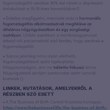
fogamzásgátló szedése 80%-kal növeli a depresszió
kialakulását a 15-19 éves korosztályban!)
• Érdekes megfigyelni, mennyire más a
hormonális
fogamzásgátlás alkalmazásának megítélése az
általános nőgyógyászatban és
egy sürgősségi
osztályon
. Utóbbi esetében a trombózisgyanúval
érkező női pácienseknél első kérdés, hogy szednek-e
fogamzásgátlót.
• Sajnos jelenleg nincs olyan elérhető,
fogamzásgátlásról szóló tájékoztatás
Magyarországon, ami ne
tabletta-fókuszú
lenne.
Nőgyógyászok szintjén szerencsére azért vannak
kivételek ().
LINKEK, KUTATÁSOK, AMELYEKRŐL A
RÉSZBEN SZÓ ESETT
• A The Business of Birth Control hivatalos honlapja:
https://www.thebusinessof.life/the-business-of-birth-