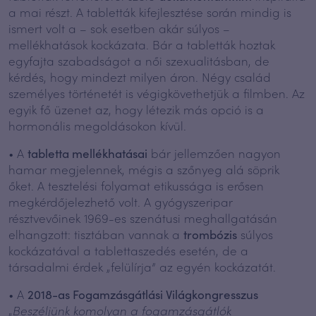
a mai részt. A tabletták kifejlesztése során mindig is
ismert volt a – sok esetben akár súlyos –
mellékhatások kockázata. Bár a tabletták hoztak
egyfajta szabadságot a női szexualitásban, de
kérdés, hogy mindezt milyen áron. Négy család
személyes történetét is végigkövethetjük a filmben. Az
egyik fő üzenet az, hogy létezik más opció is a
hormonális megoldásokon kívül.
• A
tabletta mellékhatásai
bár jellemzően nagyon
hamar megjelennek, mégis a szőnyeg alá söprik
őket. A tesztelési folyamat etikussága is erősen
megkérdőjelezhető volt. A gyógyszeripar
résztvevőinek 1969-es szenátusi meghallgatásán
elhangzott: tisztában vannak a
trombózis
súlyos
kockázatával a tablettaszedés esetén, de a
társadalmi érdek „felülírja” az egyén kockázatát.
• A
2018-as Fogamzásgátlási Világkongresszus
„
Beszéljünk komolyan a fogamzásgátlók