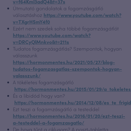
v=f64Kml3adQ4&t=37s
Útmutató gondolatok a fogamzásgátló
választáshoz
https://www.youtube.com/watch?
v=TXgrHSmY4f0
Ezért nem szedek soha többé fogamzásgátlót
https://www.youtube.com/watch?
v=DRCyQlMnkvo&t=211s
Tudatos fogamzásgátlás? Szempontok, hogyan
válasszunk
https://hormonmentes.hu/2021/05/27/blog-
tudatos-fogamzasgatlas-szempontok-hogyan-
valasszunk/
A tökéletes fogamzásgátló
https://hormonmentes.hu/2015/01/29/a_tokelete
És a libidód hogy van?
https://hormonmentes.hu/2014/12/08/es_te_frig
Ezt teszi a fogamzásgátló a testeddel
https://hormonmentes.hu/2016/01/20/ezt-teszi-
a-testeddel-a-fogamzasgatlo/
De hova tűnt a ciklusom? A poszt-tabletta