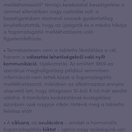
mellékhatásairól
” témájú kerekasztal beszélgetése a
címmel ellentétben nagy csalódás volt: a
beszélgetésben résztvevő orvosok gyakorlatilag
kinyilatkoztatták, hogy az újságírók és a média hibája
a fogamzásgátló mellékhatásaira való
figyelemfelhívás.
• Természetesen nem a tabletta likvidálása a cél,
hanem a
választási lehetőségekről való nyílt
kommunikáció
, tájékoztatás. Az említett 1969-es
szenátusi meghallgatásig például semmilyen
információt nem tettek közzé a fogamzásgátló
mellékhatásairól, miközben az alkalmazása annyira
alapvető lett, hogy átlagosan 10-ből 8 nő már szedte
valaha. A trombózis kockázatának kivizsgálása
azonban csak nagyon ritkán történik meg a tabletta
felírása előtt.
• A
ciklusra
, az
ovulációra
– amiket a hormonális
fogamzásgátlás
kiiktat
– igenis nagy szükségünk van