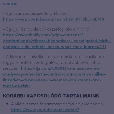
control
• Egy pár perces ízelítő a filmből:
https://www.youtube.com/watch?v=P1T8kC-0EM0
• Egy jó (és rövidebb) összefoglaló a filmről:
https://www.thelily.com/gdpr-consent/?
destination=%2fthese-filmmakers-investigated-birth-
controls-side-effects-heres-what-they-learned%3f
• A filmben is hivatkozott számos kutatás egyikének
fogyasztható összefoglalója, amelyről szó esett a
részben:
https://qz.com/800013/a-massive-new-
study-says-the-birth-control-contraceptive-pill-is-
linked-to-depression-in-women-and-teens-are-
most-at-risk/
KORÁBBI KAPCSOLÓDÓ TARTALMAINK
A világ összes fogamzásgátlója egy videóban
https://www.youtube.com/watch?