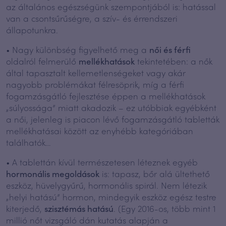
az általános egészségünk szempontjából is: hatással
van a csontsűrűségre, a szív- és érrendszeri
állapotunkra.
• Nagy különbség figyelhető meg a
női és férfi
oldalról felmerülő
mellékhatások
tekintetében: a nők
által tapasztalt kellemetlenségeket vagy akár
nagyobb problémákat félresöprik, míg a férfi
fogamzásgátló fejlesztése éppen a mellékhatások
„súlyossága” miatt akadozik – ez utóbbiak egyébként
a női, jelenleg is piacon lévő fogamzásgátló tabletták
mellékhatásai között az enyhébb kategóriában
találhatók…
• A tablettán kívül természetesen léteznek egyéb
hormonális megoldások
is: tapasz, bőr alá ültethető
eszköz, hüvelygyűrű, hormonális spirál. Nem létezik
„helyi hatású” hormon, mindegyik eszköz egész testre
kiterjedő,
szisztémás hatású
. (Egy 2016-os, több mint 1
millió nőt vizsgáló dán kutatás alapján a