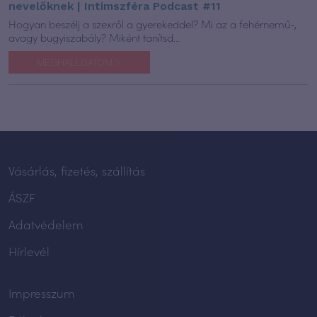
nevelőknek | Intimszféra Podcast #11
Hogyan beszélj a szexről a gyerekeddel? Mi az a fehérnemű-,
avagy bugyiszabály? Miként tanítsd...
MEGHALLGATOM >
Vásárlás, fizetés, szállítás
ÁSZF
Adatvédelem
Hírlevél
Impresszum