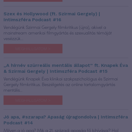
Szex és Hollywood (ft. Szirmai Gergely) |
Intimszféra Podcast #16
Vendégünk Szirmai Gergely filmkritikus (újra), akivel a
mainstream amerikai filmgyártás és szexualitás témáját
vesézzük...
MEGHALLGATOM >
„A hírnév szürreális mentális állapot” ft. Knapek Éva
& Szirmai Gergely | Intimszféra Podcast #15
Vendégünk Knapek Éva klinikai szakpszichológus és Szirmai
Gergely filmkritikus. Beszélgetés az online tartalomgyártás
mentális...
MEGHALLGATOM >
Jó apa, #szarapa? Apaság újragondolva | Intimszféra
Podcast #14
Milyen a jó apa? Mik a 21. századi apaság fő kihívásai? Hol