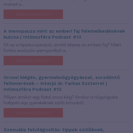
marad a...
MEGHALLGATOM >
A menopauza mint az emberi faj felemelkedésének
kulcsa | Intimszféra Podcast #13
Mi az a hiperkooperáció, amitől sikeres az emberi faj? Miért
fontos evolúciós szempontból a...
MEGHALLGATOM >
Orvosi kiégés, gyermeknőgyógyászat, sorsdöntő
felismerések – interjú dr. Farkas Eszterrel |
Intimszféra Podcast #12
Milyen amikor egy fiatal orvos kiég? Amikor a nőgyógyász
hallgató egy gyerekeknek szóló könyvből...
MEGHALLGATOM >
Szexuális felvilágosítás: tippek szülőknek,