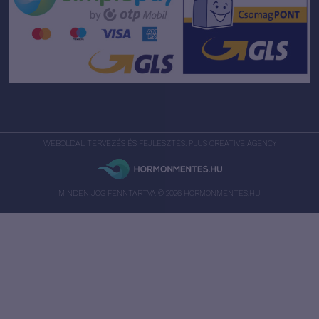
WEBOLDAL TERVEZÉS
ÉS FEJLESZTÉS:
PLUS CREATIVE AGENCY
MINDEN JOG FENNTARTVA © 2026 HORMONMENTES.HU