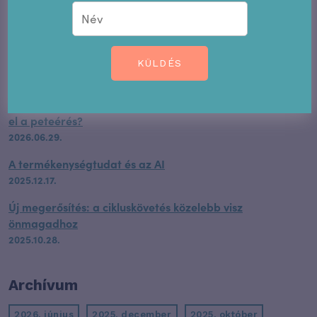
Kövess minket Facebookon
Hormonmentes.hu
KÜLDÉS
Friss a blogon
Az anovulációs ciklus lehetséges okai – Miért maradhat
el a peteérés?
2026.06.29.
A termékenységtudat és az AI
2025.12.17.
Új megerősítés: a cikluskövetés közelebb visz
önmagadhoz
2025.10.28.
Archívum
2026. június
2025. december
2025. október