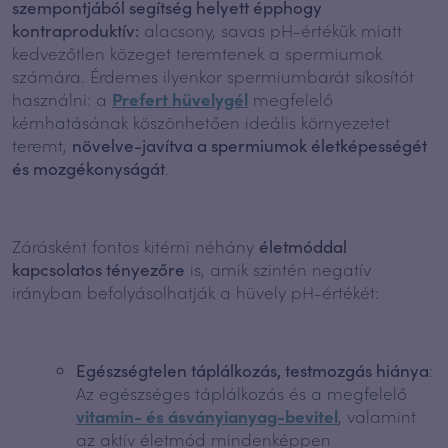
szempontjából segítség helyett épphogy
kontraproduktív:
alacsony, savas pH-értékük miatt
kedvezőtlen közeget teremtenek a spermiumok
számára. Érdemes ilyenkor spermiumbarát síkosítót
használni: a
Prefert hüvelygél
megfelelő
kémhatásának köszönhetően ideális környezetet
teremt,
növelve-javítva a spermiumok életképességét
és mozgékonyságát
.
Zárásként fontos kitérni néhány
életmóddal
kapcsolatos tényezőre
is, amik szintén negatív
irányban befolyásolhatják a hüvely pH-értékét:
Egészségtelen táplálkozás, testmozgás hiánya
:
Az egészséges táplálkozás és a megfelelő
vitamin- és ásványianyag-bevitel
, valamint
az aktív életmód mindenképpen