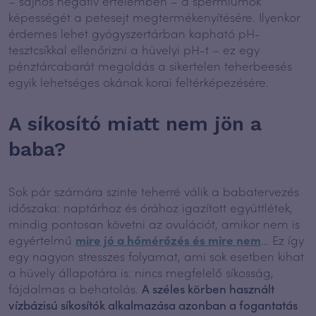
– sajnos negatív értelemben – a spermiumok
képességét a petesejt megtermékenyítésére. Ilyenkor
érdemes lehet gyógyszertárban kapható pH-
tesztcsíkkal ellenőrizni a hüvelyi pH-t – ez egy
pénztárcabarát megoldás a sikertelen teherbeesés
egyik lehetséges okának korai feltérképezésére.
A síkosító miatt nem jön a
baba?
Sok pár számára szinte teherré válik a babatervezés
időszaka: naptárhoz és órához igazított együttlétek,
mindig pontosan követni az ovulációt, amikor nem is
egyértelmű
mire jó a hőmérőzés és mire nem
… Ez így
egy nagyon stresszes folyamat, ami sok esetben kihat
a hüvely állapotára is: nincs megfelelő síkosság,
fájdalmas a behatolás.
A széles körben használt
vízbázisú síkosítók alkalmazása azonban a fogantatás