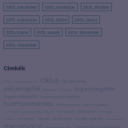
2015. december
2015. november
2015. október
2015. augusztus
2015. július
2015. június
2015. május
2015. január
2014. december
2014. november
Címkék
ciklus
cikluskövetés
Caya
caya pesszárium
ciklusnaplók
fogamzásgátlás
felelősség
FemCap
fogamzásgátló
fogamzásgátló tabletta
hormonmentes
hormonmentes_fogamzásgátlás
intimkehely
hüvely
hőmérőzés
hormonális fogamzásgátló
Intimszféra
luteális szakasz
luteális
intimtölcsér
luteális fázis
Podcast
menopauza
menstruáció
menstruációs egészség
menstruációs ciklus