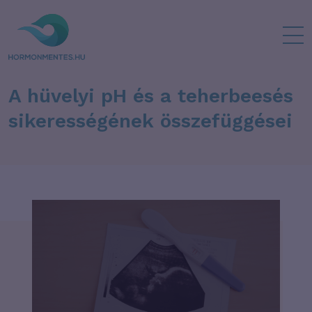
A hüvelyi pH és a teherbeesés
sikerességének összefüggései