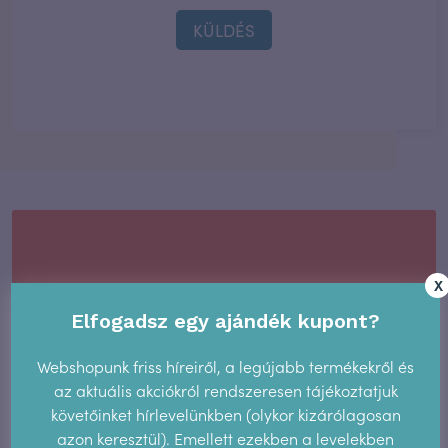
KÜLDÉS
Tetszett a cikk?
X
Elfogadsz egy ajándék kupont?
Akkor oszd meg vagy küldd
el a barátaidnak!
Webshopunk friss híreiről, a legújabb termékekről és
az aktuális akciókról rendszeresen tájékoztatjuk
követőinket hírlevelünkben (olykor kizárólagosan
Messenger
Facebook
Twitter
azon keresztül). Emellett ezekben a levelekben