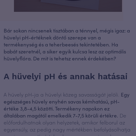
Bár sokan nincsenek tisztában a ténnyel, mégis igaz: a
hüvelyi pH-értéknek döntő szerepe van a
termékenység és a teherbeesés tekintetében. Ha
babát szeretnél, a siker egyik kulcsa lesz az optimális
hüvelyflóra. De mit is tehetsz ennek érdekében?
A hüvelyi pH és annak hatásai
A hüvely pH-ja a hüvelyi közeg savasságát jelöli.
Egy
egészséges hüvely enyhén savas kémhatású, pH-
értéke 3,8-4,5 közötti. Termékeny napokon ez
általában magától emelkedik 7-7,5 körüli értékre.
De
előfordulhatnak olyan helyzetek, amikor felborul az
egyensúly, az pedig nagy mértékben befolyásolhatja