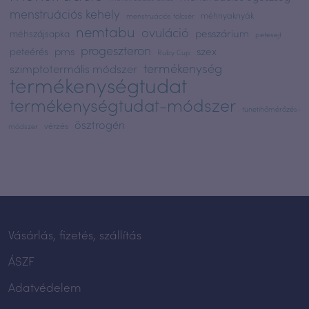
menstruációs kehely
méhnyaknyák
menstruációs tölcsér
nemtabu
ovuláció
pesszárium
méhszájsapka
petesejt
progeszteron
pms
szex
peteérés
Ruby Cup
termékenység
szimptotermális módszer
termékenységtudat
termékenységtudat-módszer
tünetihőmérőzés-
ösztrogén
vérzés
módszer
Vásárlás, fizetés, szállítás
ÁSZF
Adatvédelem