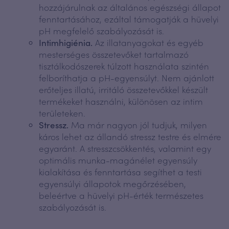
hozzájárulnak az általános egészségi állapot
fenntartásához, ezáltal támogatják a hüvelyi
pH megfelelő szabályozását is.
Intimhigiénia.
Az illatanyagokat és egyéb
mesterséges összetevőket tartalmazó
tisztálkodószerek túlzott használata szintén
felboríthatja a pH-egyensúlyt. Nem ajánlott
erőteljes illatú, irritáló összetevőkkel készült
termékeket használni, különösen az intim
területeken.
Stressz.
Ma már nagyon jól tudjuk, milyen
káros lehet az állandó stressz testre és elmére
egyaránt. A stresszcsökkentés, valamint egy
optimális munka-magánélet egyensúly
kialakítása és fenntartása segíthet a testi
egyensúlyi állapotok megőrzésében,
beleértve a hüvelyi pH-érték természetes
szabályozását is.