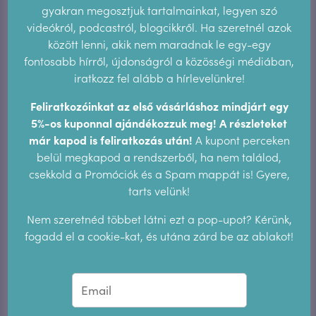
gyakran megosztjuk tartalmainkat, legyen szó
Pinterest
videókról, podcastról, blogcikkről. Ha szeretnél azok
között lenni, akik nem maradnak le egy-egy
fontosabb hírről, újdonságról a közösségi médiában,
iratkozz fel alább a hírlevelünkre!
Hozzászólás
Feliratkozóinkat az első vásárláshoz mindjárt egy
5%-os kuponnal ajándékozzuk meg! A részleteket
Hozzászólás küldéséhez
be kell jelentkezni
.
már kapod is feliratkozás után!
A kupont perceken
belül megkapod a rendszerből, ha nem találod,
csekkold a Promóciók és a Spam mappát is! Gyere,
tarts velünk!
Keresés a blogon
Nem szeretnéd többet látni ezt a pop-upot? Kérünk,
fogadd el a cookie-kat, és utána zárd be az ablakot!