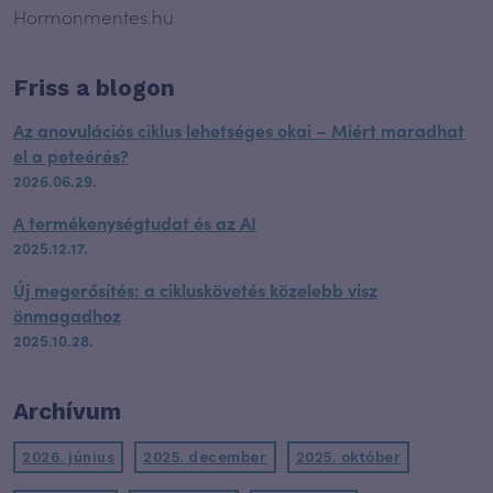
Hormonmentes.hu
Friss a blogon
Az anovulációs ciklus lehetséges okai – Miért maradhat
el a peteérés?
2026.06.29.
A termékenységtudat és az AI
2025.12.17.
Új megerősítés: a cikluskövetés közelebb visz
önmagadhoz
2025.10.28.
Archívum
2026. június
2025. december
2025. október