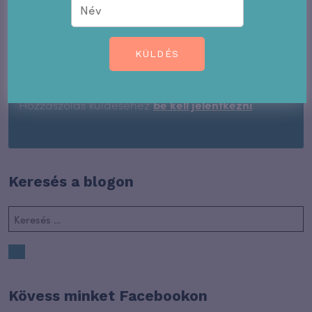
KÜLDÉS
Hozzászólás
Hozzászólás küldéséhez
be kell jelentkezni
.
Keresés a blogon
Kövess minket Facebookon