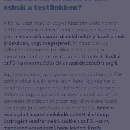
csinál a testünkben?
A follikuluszstimuláló, vagyis tüszőstimuláló hormon
(FSH) pontosan azt teszi, ami a nevében is benne
van:
minden ciklus során stimulál néhány tüszőt annak
érdekében, hogy megérjenek.
Mindez a ciklus
follikuláris fázisában (a ciklus első felében, a
menstruáció után, az ovuláció előtt) történik.
Ezáltal
az FSH a menstruációs ciklus szabályozását is segíti.
Egy természetes, gyógyszermentes ciklusban az FSH-
szint a ciklus elején emelkedni kezd, így segítve a
petefészkeket a petesejt érlelésében (érdekesség: a
férfiaknál ugyanígy segíti a spermiumok érését). A
szervezet általában kiválaszt egy domináns tüszőt,
ami folytatja a növekedést és érlelődést.
Amint a
kiválasztott tüsző stimulálódik az FSH által és így
ösztrogént kezd termelni, csökken az FSH-szint,
megakadályozva ezzel, hogy további tüszők