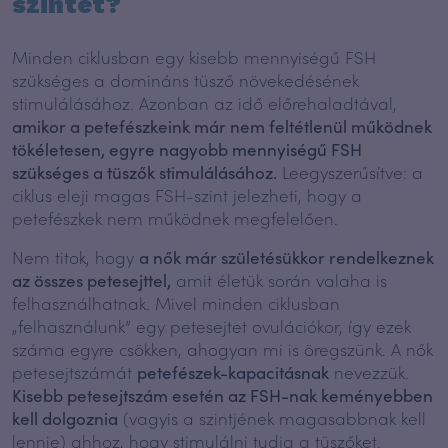
szintet?
Minden ciklusban egy kisebb mennyiségű FSH
szükséges a domináns tüsző növekedésének
stimulálásához. Azonban az idő előrehaladtával,
amikor a petefészkeink már nem feltétlenül működnek
tökéletesen, egyre nagyobb mennyiségű FSH
szükséges a tüszők stimulálásához.
Leegyszerűsítve: a
ciklus eleji magas FSH-szint jelezheti, hogy a
petefészkek nem működnek megfelelően.
Nem titok, hogy
a nők már születésükkor rendelkeznek
az összes petesejttel,
amit életük során valaha is
felhasználhatnak. Mivel minden ciklusban
„felhasználunk” egy petesejtet ovulációkor, így ezek
száma egyre csökken, ahogyan mi is öregszünk.
A nők
petesejtszámát
petefészek-kapacitásnak
nevezzük.
Kisebb petesejtszám esetén az FSH-nak keményebben
kell dolgoznia
(vagyis a szintjének magasabbnak kell
lennie) ahhoz, hogy stimulálni tudja a tüszőket.