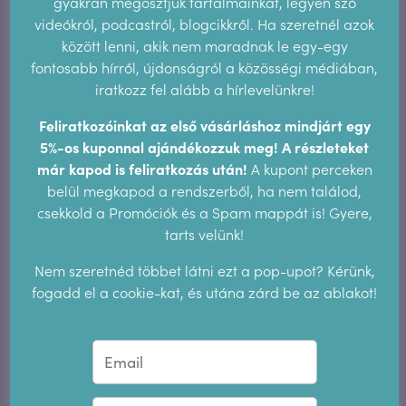
gyakran megosztjuk tartalmainkat, legyen szó
Épp jelenleg tart a jelentkezési időszak a
videókról, podcastról, blogcikkről. Ha szeretnél azok
tanfolyamunkra –
bővebb információk itt!
között lenni, akik nem maradnak le egy-egy
fontosabb hírről, újdonságról a közösségi médiában,
iratkozz fel alább a hírlevelünkre!
Feliratkozóinkat az első vásárláshoz mindjárt egy
5%-os kuponnal ajándékozzuk meg! A részleteket
már kapod is feliratkozás után!
A kupont perceken
belül megkapod a rendszerből, ha nem találod,
csekkold a Promóciók és a Spam mappát is! Gyere,
Tetszett a cikk?
tarts velünk!
Akkor oszd meg vagy küldd
Nem szeretnéd többet látni ezt a pop-upot? Kérünk,
fogadd el a cookie-kat, és utána zárd be az ablakot!
el a barátaidnak!
Messenger
Facebook
Twitter
Pinterest