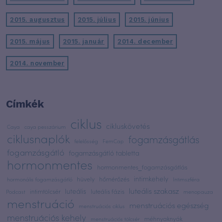
2015. augusztus
2015. július
2015. június
2015. május
2015. január
2014. december
2014. november
Címkék
ciklus
cikluskövetés
Caya
caya pesszárium
ciklusnaplók
fogamzásgátlás
felelősség
FemCap
fogamzásgátló
fogamzásgátló tabletta
hormonmentes
hormonmentes_fogamzásgátlás
intimkehely
hüvely
hőmérőzés
hormonális fogamzásgátló
Intimszféra
luteális szakasz
luteális
intimtölcsér
luteális fázis
Podcast
menopauza
menstruáció
menstruációs egészség
menstruációs ciklus
menstruációs kehely
méhnyaknyák
menstruációs tölcsér