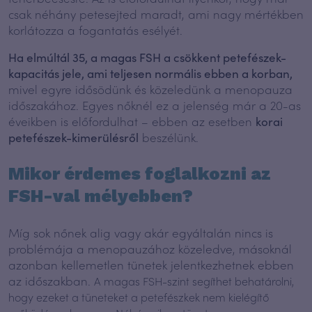
csak néhány petesejted maradt, ami nagy mértékben
korlátozza a fogantatás esélyét.
Ha elmúltál 35, a magas FSH a csökkent petefészek-
kapacitás jele, ami teljesen normális ebben a korban,
mivel egyre idősödünk és közeledünk a menopauza
időszakához. Egyes nőknél ez a jelenség már a 20-as
éveikben is előfordulhat – ebben az esetben
korai
petefészek-kimerülésről
beszélünk.
Mikor érdemes foglalkozni az
FSH-val mélyebben?
Míg sok nőnek alig vagy akár egyáltalán nincs is
problémája a menopauzához közeledve, másoknál
azonban kellemetlen tünetek jelentkezhetnek ebben
az időszakban.
A magas FSH-szint segíthet behatárolni,
hogy ezeket a tüneteket a petefészkek nem kielégítő