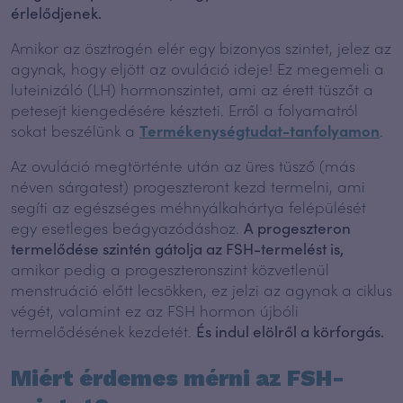
érlelődjenek.
Amikor az ösztrogén elér egy bizonyos szintet, jelez az
agynak, hogy eljött az ovuláció ideje! Ez megemeli a
luteinizáló (LH) hormonszintet, ami az érett tüszőt a
petesejt kiengedésére készteti. Erről a folyamatról
sokat beszélünk a
Termékenységtudat-tanfolyamon
.
Az ovuláció megtörténte után az üres tüsző (más
néven sárgatest) progeszteront kezd termelni, ami
segíti az egészséges méhnyálkahártya felépülését
egy esetleges beágyazódáshoz.
A progeszteron
termelődése szintén gátolja az FSH-termelést is,
amikor pedig a progeszteronszint közvetlenül
menstruáció előtt lecsökken, ez jelzi az agynak a ciklus
végét, valamint ez az FSH hormon újbóli
termelődésének kezdetét.
És indul elölről a körforgás.
Miért érdemes mérni az FSH-