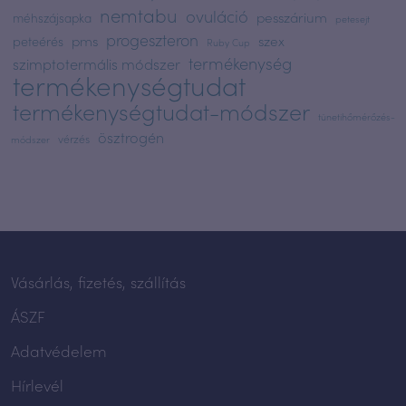
nemtabu
ovuláció
pesszárium
méhszájsapka
petesejt
progeszteron
pms
szex
peteérés
Ruby Cup
termékenység
szimptotermális módszer
termékenységtudat
termékenységtudat-módszer
tünetihőmérőzés-
ösztrogén
vérzés
módszer
Vásárlás, fizetés, szállítás
ÁSZF
Adatvédelem
Hírlevél