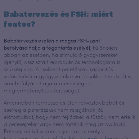
Babatervezés és FSH: miért
fontos?
Babatervezés esetén a magas FSH-szint
befolyásolhatja a fogantatás esélyét,
különösen
abban az esetben, ha stimuláló gyógyszereket
igénylő, asszisztált reprodukciós technológiára is
szükség van. A csökkent petefészek-kapacitás
valószínűsíti a gyógyszerekre való csökkent reakciót is,
ami befolyásolhatja a mesterséges
megtermékenyítés sikerességét.
Amennyiben természetes úton terveztek babát és
esetleg a petefészkek nem reagálnak jól,
előfordulhat, hogy nem fejlődnek a tüszők, nem érlelik
a petesejteket vagy nem történik meg az ovuláció.
Petesejt nélkül viszont sajnos nincs esély a
teherbeesésre. Az is előfordulhat ilyenkor, hogy már