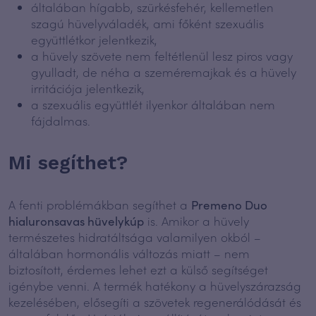
általában hígabb, szürkésfehér, kellemetlen
szagú hüvelyváladék, ami főként szexuális
együttlétkor jelentkezik,
a hüvely szövete nem feltétlenül lesz piros vagy
gyulladt, de néha a szeméremajkak és a hüvely
irritációja jelentkezik,
a szexuális együttlét ilyenkor általában nem
fájdalmas.
Mi segíthet?
A fenti problémákban segíthet a
Premeno Duo
hialuronsavas hüvelykúp
is. Amikor a hüvely
természetes hidratáltsága valamilyen okból –
általában hormonális változás miatt – nem
biztosított, érdemes lehet ezt a külső segítséget
igénybe venni. A termék hatékony a hüvelyszárazság
kezelésében, elősegíti a szövetek regenerálódását és