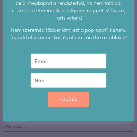
belül megkapod a rendszerből, ha nem találod,
csekkold a Promóciók és a Spam mappát is! Gyere,
Messenger
Facebook
Twitter
tarts velünk!
Pinterest
Nem szeretnéd többet látni ezt a pop-upot? Kérünk,
fogadd el a cookie-kat, és utána zárd be az ablakot!
Hozzászólás
Hozzászólás küldéséhez
be kell jelentkezni
.
KÜLDÉS
Keresés a blogon