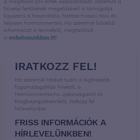
a megfelelő pH-érték visszaállítását, valamint a
hüvelyi fertőzések megelőzését is támogatja.
Egyszerű a használata, hatása hosszú távú és
teljesen hormonmentes. Ha szeretnél bővebb
információt a termékről, megtalálod
a
webshopunkban itt
!
IRATKOZZ FEL!
Ha szeretnél többet tudni a legfrissebb
fogamzásgátlási hírekről, a
Hormonmentes.hu újdonságairól és
blogbejegyzéseinkről, iratkozz fel
hírlevelünkre!
FRISS INFORMÁCIÓK A
HÍRLEVELÜNKBEN!