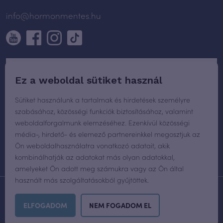
info@hormonmentes.hu
Ez a weboldal sütiket használ
Sütiket használunk a tartalmak és hirdetések személyre
szabásához, közösségi funkciók biztosításához, valamint
weboldalforgalmunk elemzéséhez. Ezenkívül közösségi
média-, hirdető- és elemező partnereinkkel megosztjuk az
Ön weboldalhasználatra vonatkozó adatait, akik
kombinálhatják az adatokat más olyan adatokkal,
amelyeket Ön adott meg számukra vagy az Ön által
használt más szolgáltatásokból gyűjtöttek.
WEBOLDAL TERVEZÉS
ÉS FEJLESZTÉS:
PLUS CREATIVE AGENCY
ELFOGADOM
NEM FOGADOM EL
MINDEN JOG FENNTARTVA © 2026 HORMONMENTES.HU