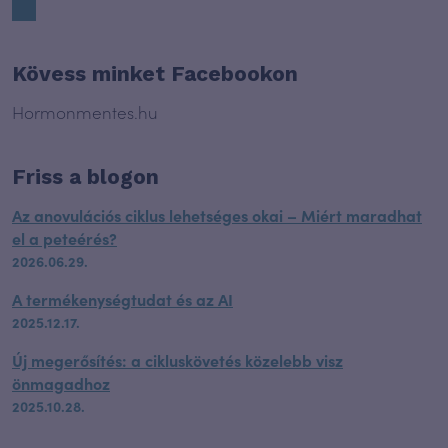
Kövess minket Facebookon
Hormonmentes.hu
Friss a blogon
Az anovulációs ciklus lehetséges okai – Miért maradhat
el a peteérés?
2026.06.29.
A termékenységtudat és az AI
2025.12.17.
Új megerősítés: a cikluskövetés közelebb visz
önmagadhoz
2025.10.28.