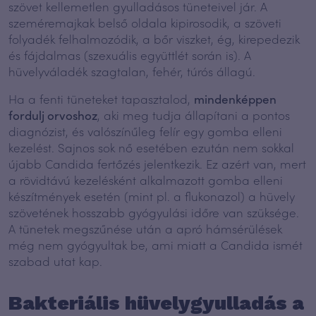
szövet kellemetlen gyulladásos tüneteivel jár. A
szeméremajkak belső oldala kipirosodik, a szöveti
folyadék felhalmozódik, a bőr viszket, ég, kirepedezik
és fájdalmas (szexuális együttlét során is). A
hüvelyváladék szagtalan, fehér, túrós állagú.
Ha a fenti tüneteket tapasztalod,
mindenképpen
fordulj orvoshoz
, aki meg tudja állapítani a pontos
diagnózist, és valószínűleg felír egy gomba elleni
kezelést. Sajnos sok nő esetében ezután nem sokkal
újabb Candida fertőzés jelentkezik. Ez azért van, mert
a rövidtávú kezelésként alkalmazott gomba elleni
készítmények esetén (mint pl. a flukonazol) a hüvely
szövetének hosszabb gyógyulási időre van szüksége.
A tünetek megszűnése után a apró hámsérülések
még nem gyógyultak be, ami miatt a Candida ismét
szabad utat kap.
Bakteriális hüvelygyulladás a