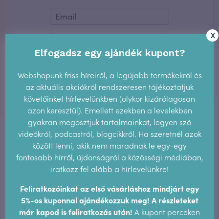
X
Elfogadsz egy ajándék kupont?
KÜLDÉS
Webshopunk friss híreiről, a legújabb termékekről és
az aktuális akciókról rendszeresen tájékoztatjuk
követőinket hírlevelünkben (olykor kizárólagosan
azon keresztül). Emellett ezekben a levelekben
gyakran megosztjuk tartalmainkat, legyen szó
videókról, podcastról, blogcikkről. Ha szeretnél azok
között lenni, akik nem maradnak le egy-egy
fontosabb hírről, újdonságról a közösségi médiában,
iratkozz fel alább a hírlevelünkre!
Tetszett a cikk?
Feliratkozóinkat az első vásárláshoz mindjárt egy
Akkor oszd meg vagy küldd
5%-os kuponnal ajándékozzuk meg! A részleteket
el a barátaidnak!
már kapod is feliratkozás után!
A kupont perceken