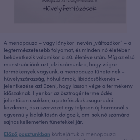
A menopauza – vagy lánykori nevén „változókor” – a
legtermészetesebb folyamat, és minden nő életében
bekövetkezik valamikor a 40. életéve után. Míg az első
menstruációnk azt jelzi számunkra, hogy végre
termékenyek vagyunk, a menopauza tüneteinek –
hüvelyszárazság, hőhullámok, libidócsökkenés –
jelentkezése azt üzeni, hogy lassan vége a termékeny
időszaknak. Ilyenkor az ösztrogéntermelődés
jelentősen csökken, a petefészkek zsugorodni
kezdenek, és a szervezet egy teljesen új hormonális
egyensúly kialakításán dolgozik, ami sok nő számára
sajnos kellemetlen tünetekkel jár.
Előző posztunkban
körbejártuk a menopauza