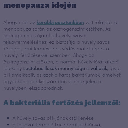
menopauza idején
Ahogy már az
korábbi posztunkban
volt róla szó, a
menopauza során az ösztrogénszint csökken. Az
ösztrogén hozzájárul a hüvelyi szövet
tejsavtermeléséhez, ez biztosítja a hüvely savas
közegét, ami természetes védővonalat képez a
hüvelyi fertőzésekkel szemben. Ahogy az
ösztrogénszint csökken, a normál hüvelyflórát alkotó
jótékony
Lactobacillusok mennyisége is változik
, így a
pH emelkedik, és azok a káros baktériumok, amelyek
egyébként csak kis számban vannak jelen a
hüvelyben, elszaporodnak.
A bakteriális fertőzés jellemzői:
A hüvely savas pH-jának csökkenése,
a tejsavat termelő Lactobacillus hiánya,