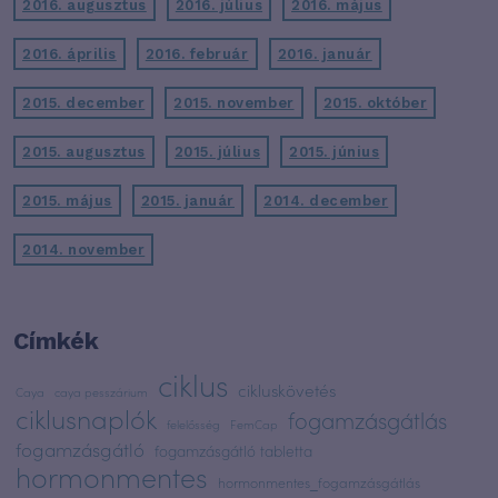
2016. augusztus
2016. július
2016. május
2016. április
2016. február
2016. január
2015. december
2015. november
2015. október
2015. augusztus
2015. július
2015. június
2015. május
2015. január
2014. december
2014. november
Címkék
ciklus
cikluskövetés
Caya
caya pesszárium
ciklusnaplók
fogamzásgátlás
felelősség
FemCap
fogamzásgátló
fogamzásgátló tabletta
hormonmentes
hormonmentes_fogamzásgátlás