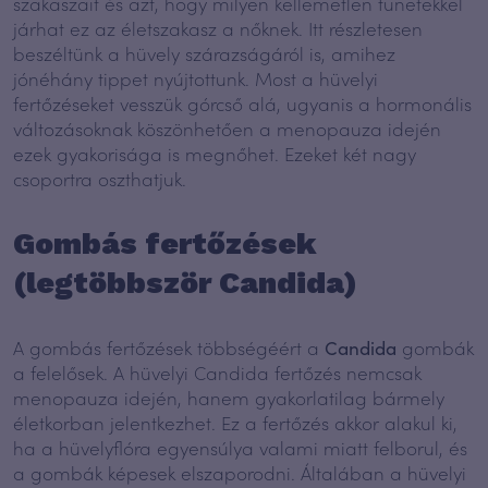
szakaszait és azt, hogy milyen kellemetlen tünetekkel
járhat ez az életszakasz a nőknek. Itt részletesen
beszéltünk a hüvely szárazságáról is, amihez
jónéhány tippet nyújtottunk. Most a hüvelyi
fertőzéseket vesszük górcső alá, ugyanis a hormonális
változásoknak köszönhetően a menopauza idején
ezek gyakorisága is megnőhet. Ezeket két nagy
csoportra oszthatjuk.
Gombás fertőzések
(legtöbbször Candida)
A gombás fertőzések többségéért a
Candida
gombák
a felelősek. A hüvelyi Candida fertőzés nemcsak
menopauza idején, hanem gyakorlatilag bármely
életkorban jelentkezhet. Ez a fertőzés akkor alakul ki,
ha a hüvelyflóra egyensúlya valami miatt felborul, és
a gombák képesek elszaporodni. Általában a hüvelyi