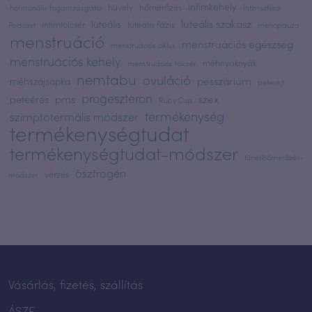
intimkehely
hüvely
hőmérőzés
hormonális fogamzásgátló
Intimszféra
luteális szakasz
luteális
intimtölcsér
luteális fázis
Podcast
menopauza
menstruáció
menstruációs egészség
menstruációs ciklus
menstruációs kehely
méhnyaknyák
menstruációs tölcsér
nemtabu
ovuláció
pesszárium
méhszájsapka
petesejt
progeszteron
pms
szex
peteérés
Ruby Cup
termékenység
szimptotermális módszer
termékenységtudat
termékenységtudat-módszer
tünetihőmérőzés-
ösztrogén
vérzés
módszer
Vásárlás, fizetés, szállítás
ÁSZF