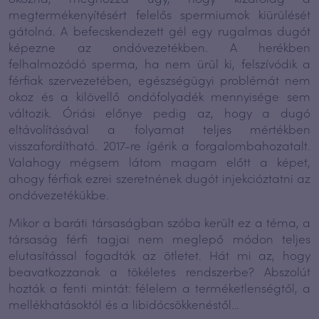
megtermékenyítésért felelős spermiumok kiürülését
gátolná. A befecskendezett gél egy rugalmas dugót
képezne az ondóvezetékben. A herékben
felhalmozódó sperma, ha nem ürül ki, felszívódik a
férfiak szervezetében, egészségügyi problémát nem
okoz és a kilövellő ondófolyadék mennyisége sem
változik. Óriási előnye pedig az, hogy a dugó
eltávolításával a folyamat teljes mértékben
visszafordítható. 2017-re ígérik a forgalombahozatalt.
Valahogy mégsem látom magam előtt a képet,
ahogy férfiak ezrei szeretnének dugót injekcióztatni az
ondóvezetékükbe.
Mikor a baráti társaságban szóba került ez a téma, a
társaság férfi tagjai nem meglepő módon teljes
elutasítással fogadták az ötletet. Hát mi az, hogy
beavatkozzanak a tökéletes rendszerbe? Abszolút
hozták a fenti mintát: félelem a terméketlenségtől, a
mellékhatásoktól és a libidócsökkenéstől…