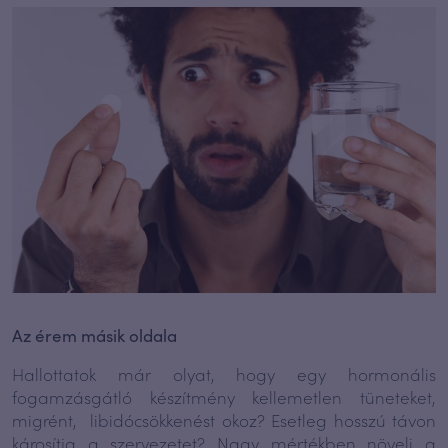
Az érem másik oldala
Hallottatok már olyat, hogy egy hormonális
fogamzásgátló készítmény kellemetlen tüneteket,
migrént, libidócsökkenést okoz? Esetleg hosszú távon
károsítja a szervezetet? Nagy mértékben növeli a