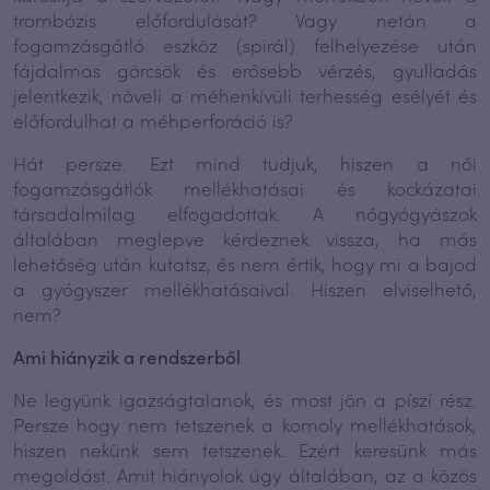
trombózis előfordulását? Vagy netán a
fogamzásgátló eszköz (spirál) felhelyezése után
fájdalmas görcsök és erősebb vérzés, gyulladás
jelentkezik, növeli a méhenkívüli terhesség esélyét és
előfordulhat a méhperforáció is?
Hát persze. Ezt mind tudjuk, hiszen a női
fogamzásgátlók mellékhatásai és kockázatai
társadalmilag elfogadottak. A nőgyógyászok
általában meglepve kérdeznek vissza, ha más
lehetőség után kutatsz, és nem értik, hogy mi a bajod
a gyógyszer mellékhatásaival. Hiszen elviselhető,
nem?
Ami hiányzik a rendszerből
Ne legyünk igazságtalanok, és most jön a píszí rész.
Persze hogy nem tetszenek a komoly mellékhatások,
hiszen nekünk sem tetszenek. Ezért keresünk más
megoldást. Amit hiányolok úgy általában, az a közös