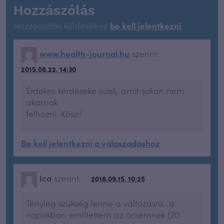
Hozzászólás
Hozzászólás küldéséhez
be kell jelentkezni
.
www.health-journal.hu
szerint:
2015.08.22. 14:30
Érdekes kérdéseke ezek, amit sokan nem
akarnak
felhozni. Köszi!
Be kell jelentkezni a válaszadáshoz
Ica
szerint:
2018.09.15. 10:25
Tényleg szükség lenne a változásra…a
napokban említettem az öcsémnek (20