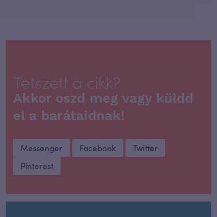
Tetszett a cikk?
Akkor oszd meg vagy küldd
el a barátaidnak!
Messenger
Facebook
Twitter
Pinterest