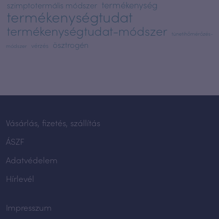
termékenység
szimptotermális módszer
termékenységtudat
termékenységtudat-módszer
tünetihőmérőzés-
ösztrogén
vérzés
módszer
Vásárlás, fizetés, szállítás
ÁSZF
Adatvédelem
Hírlevél
Impresszum