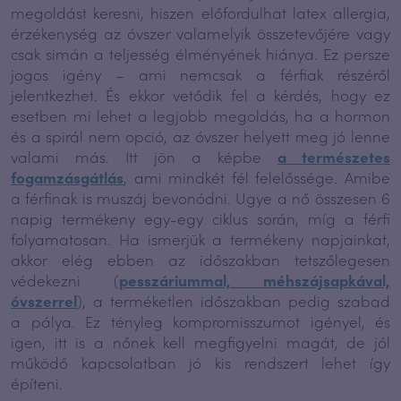
megoldást keresni, hiszen előfordulhat latex allergia,
érzékenység az óvszer valamelyik összetevőjére vagy
csak simán a teljesség élményének hiánya. Ez persze
jogos igény – ami nemcsak a férfiak részéről
jelentkezhet. És ekkor vetődik fel a kérdés, hogy ez
esetben mi lehet a legjobb megoldás, ha a hormon
és a spirál nem opció, az óvszer helyett meg jó lenne
valami más. Itt jön a képbe
a természetes
fogamzásgátlás
, ami mindkét fél felelőssége. Amibe
a férfinak is muszáj bevonódni. Ugye a nő összesen 6
napig termékeny egy-egy ciklus során, míg a férfi
folyamatosan. Ha ismerjük a termékeny napjainkat,
akkor elég ebben az időszakban tetszőlegesen
védekezni (
pesszáriummal, méhszájsapkával,
óvszerrel
), a terméketlen időszakban pedig szabad
a pálya. Ez tényleg kompromisszumot igényel, és
igen, itt is a nőnek kell megfigyelni magát, de jól
működő kapcsolatban jó kis rendszert lehet így
építeni.