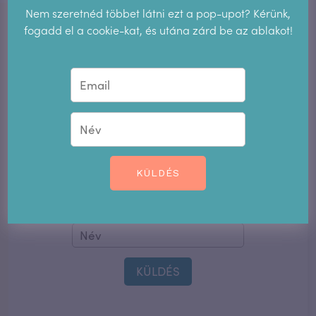
IRATKOZZ FEL!
Nem szeretnéd többet látni ezt a pop-upot? Kérünk,
fogadd el a cookie-kat, és utána zárd be az ablakot!
Ha szeretnél többet tudni a legfrissebb
fogamzásgátlási hírekről, a
Hormonmentes.hu újdonságairól és
blogbejegyzéseinkről, iratkozz fel
hírlevelünkre!
FRISS INFORMÁCIÓK A
HÍRLEVELÜNKBEN!
KÜLDÉS
KÜLDÉS