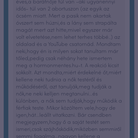
éves,a barátnője túl van -aki ugyanennyi
idős- túl van 2 abortuszon (az egyik az
öcsém miatt. Mert a pasik nem akartak
óvszert sem húzni,és a lány sem strapálta
magát mert azt hitte,mivel egyszer már
volt elvetetése,nem lehet terhes többé..) az
oldalad és a YouTube csatornád. Mondtam
neki,hogy én is milyen sokat tanultam már
tőled,pedig csak néhány hete ismertem
meg a hormonmentes.hu-t. A reakció kicsit
sokkolt. Azt mondta,miért érdekelné őt,miért
kellene neki tudnia a nők testéről és
működéséről, azt tanulják,meg tudják a
nők,ne neki kelljen megtanulni…és
különben, a nők sem tudják,hogy működik a
férfiak teste. Mikor közöltem vele,hogy de
igen,hát…leállt vitatkozni. Bár csendben
megjegyzem,hogy ő a saját testét sem
ismeri,csak szájhősködik,miközben semmiről
semmi fogalma…nagyon kellene a