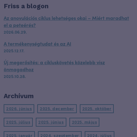
Friss a blogon
Az anovulációs ciklus lehetséges okai – Miért maradhat
el a peteérés?
2026.06.29.
A termékenységtudat és az AI
2025.12.17.
Új megerősítés: a cikluskövetés közelebb visz
önmagadhoz
2025.10.28.
Archívum
2026. június
2025. december
2025. október
2025. július
2025. június
2025. május
2025. január
2024. szeptember
2024. július