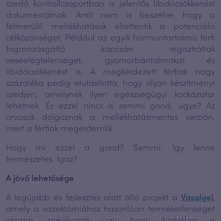
szedő kontrollcsoportban is jelentős libidócsökkenést
dokumentálnak. Arról nem is beszélve, hogy a
felmerülő mellékhatások elrettentik a potenciális
célközönséget. Például az egyik hormontartalmú férfi
fogamzásgátló kapcsán regisztráltak
veseelégtelenséget, gyomorbántalmakat és
libidócsökkenést is. A megkérdezett férfiak nagy
százaléka pedig elutasította, hogy olyan készítményt
szedjen, amelynek ilyen egészségügyi kockázatai
lehetnek. És ezzel nincs is semmi gond, ugye? Az
orvosok dolgoznak a mellékhatásmentes verzión,
mert a férfiak megérdemlik.
Hogy mi ezzel a gond? Semmi. Így lenne
természetes. Igaz?
A jövő lehetősége
A legújabb és fejlesztés alatt álló projekt a
Vasalgel
,
amely a vazektómiához hasonlóan terméketlenséget
okozna, méghozzá úgy, hogy kizárólag a