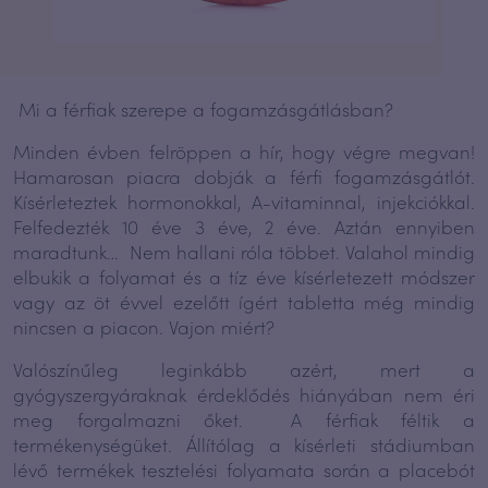
Mi a férfiak szerepe a fogamzásgátlásban?
Minden évben felröppen a hír, hogy végre megvan!
Hamarosan piacra dobják a férfi fogamzásgátlót.
Kísérleteztek hormonokkal, A-vitaminnal, injekciókkal.
Felfedezték 10 éve 3 éve, 2 éve. Aztán ennyiben
maradtunk… Nem hallani róla többet. Valahol mindig
elbukik a folyamat és a tíz éve kísérletezett módszer
vagy az öt évvel ezelőtt ígért tabletta még mindig
nincsen a piacon. Vajon miért?
Valószínűleg leginkább azért, mert a
gyógyszergyáraknak érdeklődés hiányában nem éri
meg forgalmazni őket. A férfiak féltik a
termékenységüket. Állítólag a kísérleti stádiumban
lévő termékek tesztelési folyamata során a placebót