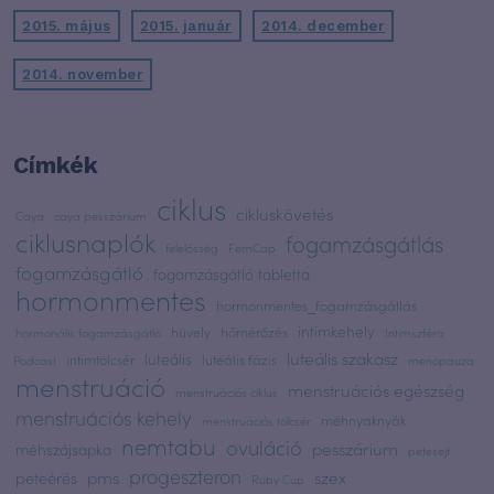
2015. május
2015. január
2014. december
2014. november
Címkék
ciklus
cikluskövetés
Caya
caya pesszárium
ciklusnaplók
fogamzásgátlás
felelősség
FemCap
fogamzásgátló
fogamzásgátló tabletta
hormonmentes
hormonmentes_fogamzásgátlás
intimkehely
hüvely
hőmérőzés
hormonális fogamzásgátló
Intimszféra
luteális szakasz
luteális
intimtölcsér
luteális fázis
Podcast
menopauza
menstruáció
menstruációs egészség
menstruációs ciklus
menstruációs kehely
méhnyaknyák
menstruációs tölcsér
nemtabu
ovuláció
pesszárium
méhszájsapka
petesejt
progeszteron
pms
szex
peteérés
Ruby Cup