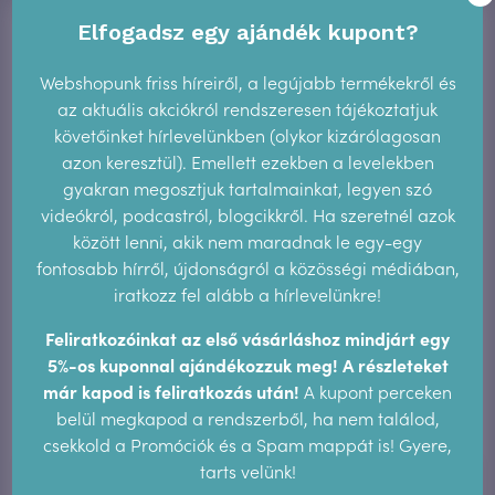
http://feminfo.444.hu/2013/05/29/szabad-a-szex-de-hol-
Elfogadsz egy ajándék kupont?
az-egyenloseg/
Webshopunk friss híreiről, a legújabb termékekről és
Ha tetszett, megtalálsz a YouTube-on is. Például ilyen
az aktuális akciókról rendszeresen tájékoztatjuk
videókkal. Iratkozz
követőinket hírlevelünkben (olykor kizárólagosan
fel!
https://www.youtube.com/hormonmenteshu
azon keresztül). Emellett ezekben a levelekben
gyakran megosztjuk tartalmainkat, legyen szó
videókról, podcastról, blogcikkről. Ha szeretnél azok
között lenni, akik nem maradnak le egy-egy
fontosabb hírről, újdonságról a közösségi médiában,
iratkozz fel alább a hírlevelünkre!
Feliratkozóinkat az első vásárláshoz mindjárt egy
5%-os kuponnal ajándékozzuk meg! A részleteket
már kapod is feliratkozás után!
A kupont perceken
belül megkapod a rendszerből, ha nem találod,
csekkold a Promóciók és a Spam mappát is! Gyere,
tarts velünk!