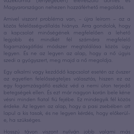
Magyarországon nehezen hozzáférhető megoldás.
Amivel viszont probléma van, – újra leírom – az a
közös felelősségvállalás hiánya. Arra gondolok, hogy
a kapcsolat minőségének megfelelően a lehető
legjobb és mindkét fél számára megfelelő
fogamzásgátlási módszer megtalálása közös ügy
legyen. És ne az legyen az alap, hogy a nő úgyis
szedi a gyógyszert, meg majd a nő megoldja.
Egy alkalmi vagy kezdődő kapcsolat esetén az óvszer
az egyetlen felelősségteljes választás, hiszen ez az
egy fogamzásgátló eszköz véd a nemi úton terjedő
betegségek ellen. És ezt már nagyon korán bele kéne
vésni minden fiatal fiú fejébe. Ez mindegyik fél közös
érdeke. Az legyen az alap, hogy a pasi zsebében ott
lapul a kis tasak, és ne legyen kérdés, hogy előkerül-
e, ha szükséges.
Hosszú távon viszont nyilván jobb valami más