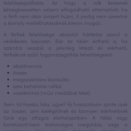
felelősségvállalás. Az hogy a nők keresnek
kétségbeesetten valami elfogadható alternatívát, ha
a férfi nem akar óvszert húzni, ő pedig nem szeretné
a komoly mellékhatásoknak kitenni magát…
A férfiak felelőssége abszolút háttérbe szorul a
védekezés kapcsán. Bár ez talán érthető is, ha
számba vesszük a jelenleg létező és elérhető,
férfiaknak szóló fogamzásgátlási lehetőségeket:
absztinencia
óvszer
megszakításos közösülés
szex behatolás nélkül
vazektómia (művi meddővé tétel)
Nem túl hosszú lista, ugye? És hosszútávon szinte csak
az óvszer, ami kielégítőnek és könnyen elérhetőnek
tűnik egy átlagos élethelyzetben. A többi vagy
korlátozott/nem biztonságos megoldás, vagy a
vazektómia (lényegében) életreszóló döntés és