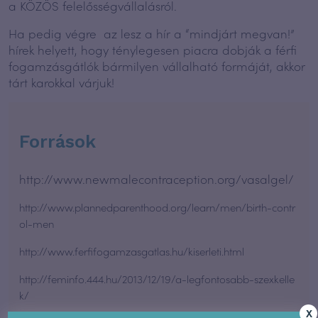
a KÖZÖS felelősségvállalásról.
Ha pedig végre az lesz a hír a “mindjárt megvan!”
hírek helyett, hogy ténylegesen piacra dobják a férfi
fogamzásgátlók bármilyen vállalható formáját, akkor
tárt karokkal várjuk!
Források
http://www.newmalecontraception.org/vasalgel/
http://www.plannedparenthood.org/learn/men/birth-contr
ol-men
http://www.ferfifogamzasgatlas.hu/kiserleti.html
http://feminfo.444.hu/2013/12/19/a-legfontosabb-szexkelle
k/
X