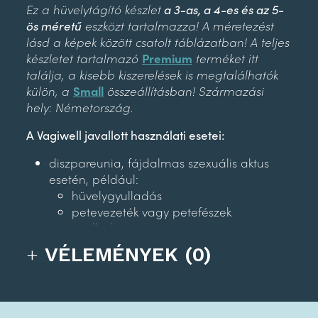
Ez a hüvelytágító készlet
a 3-as, a 4-es és az 5-
ös méretű
eszközt tartalmazza! A méretezést
lásd a képek között csatolt táblázatban! A teljes
készletet tartalmazó
Premium
terméket itt
találja, a kisebb kiszerelések is megtalálhatók
külön, a
Small
összeállításban! Származási
hely: Németország.
A Vagiwell javallott használati esetei:
diszpareunia, fájdalmas szexuális aktus
esetén, például:
hüvelygyulladás
petevezeték vagy petefészek
gyulladása
hüvelyi rövidülés
VÉLEMÉNYEK (0)
endometriózis
vaginizmus, hüvelyi izmok túlzott
feszessége esetén
gátmetszés vagy gátvarrás hegesedése