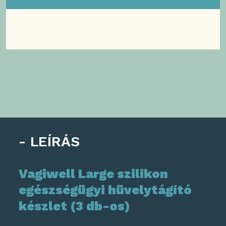
LEÍRÁS
Vagiwell Large szilikon
egészségügyi hüvelytágító
készlet (3 db-os)