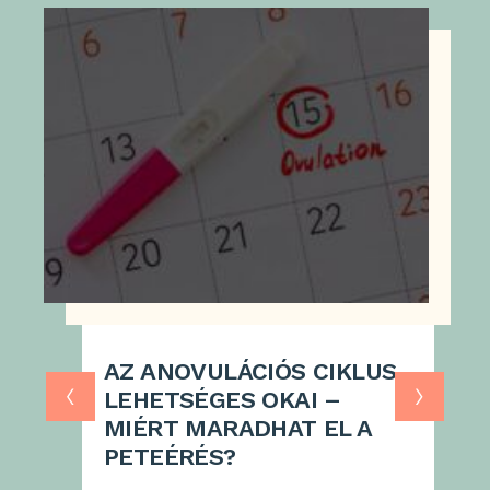
eszközt is kényelmesen tudja használni, készen
áll a szexuális aktusra.
Tisztítás és fertőtlenítés
A Vagiwell hüvelytágító készlet használata
egyetlen személy számára javasolt! Használat
után minden esetben meleg vízzel és kímélő
szappannal mossa el az eszközt. Győződjön
meg róla, hogy a tágító megszáradt, mielőtt
visszateszi a tasakjába! Fertőzés esetén minden
használat esetén javasolt a fertőtlenítés!
Fertőtlenítés esetén tegye az eszközt 10 percig
forrásban lévő vízbe. A kereskedelmi
forgalomban kapható orvosi eszközök
AZ ANOVULÁCIÓS CIKLUS
fertőtlenítésére alkalmas szerek használhatók a
‹
›
tágító fertőtlenítésére.
LEHETSÉGES OKAI –
MIÉRT MARADHAT EL A
Kiszerelés
PETEÉRÉS?
3 darab, orvosi szilikonból készült Vagiwell