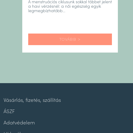
A menstruációs ciklusunk sokkal többet jelent
hüvelytágító eszköz
a havi vérzésnél: a női egészség egyik
legmegbízhatóbb...
Animé síkosító (vízbázisú, parabénmentes,
színtelen, szagtalan, 50 ml-es
kiszerelésben)
Tasak a tároláshoz
Használati utasítás
TOVÁBB >
A termékhez csatolt használati utasítást itt
tudod megtekinteni!
A Vagiwell termékcsalád a Large csomagon
felül rendelkezik további extra méretekkel is
(
Vagiwell 5SL:
33/36 mm átmérő, 181 mm
hosszúság;
Vagiwell 6:
36,5/40 mm átmérő, 150
mm hosszúság), amelyek a külön
Vásárlás, fizetés, szállítás
termékoldalakon megrendelhetők.
ÁSZF
Adatvédelem