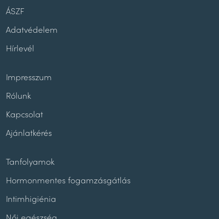
(pl. futás, kerékpározás, úszás), sőt, szexuális
ÁSZF
együttlét alatt is bátran használható.
Adatvédelem
FELHELYEZÉS
:
Hírlevél
Először is alaposan moss kezet a diszk
használata előtt.
Hajtsd félbe az eszközt. Tartsd erősen a
Impresszum
hüvelyk- és mutatóujjad között.
A hüvelybemenetet elhagyva told tovább a
Rólunk
diszket a hüvelyben a farkcsont irányába.
Kapcsolat
A diszknek a szeméremcsont mögött kell
elhelyezkednie, lefedve a méhnyakat. Told
Ajánlatkérés
olyan mélyre a hüvelyben, amennyire csak
lehet.
Tanfolyamok
A még egyszerűbb felhelyezéshez
Hormonmentes fogamzásgátlás
használhatsz
kehelyapplikátor
t is!
Intimhigiénia
ELTÁVOLÍTÁS
:
Női egészség