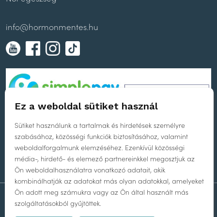
Először is: lazíts! Az ujjaddal a hüvelybe
nyúlva fogd meg a kihúzó gyűrűt.
Finoman kezdd el kihúzni a diszket. Ha
info@hormonmentes.hu
esetleg nem érnéd el az eszközt, nyomj az
alhasi izmaiddal (ahogyan wc-zés során).
Ürítsd ki a diszk tartalmát (érdemes a
művelet során végig a wc-csésze fölött
maradni az esetleges „balesetek”
elkerülése érdekében).
Alaposan öblítsd ki a diszket meleg vízzel.
Ez a weboldal sütiket használ
Ezután újra használhatod.
Sütiket használunk a tartalmak és hirdetések személyre
A termék használati utasítását itt találod!
szabásához, közösségi funkciók biztosításához, valamint
weboldalforgalmunk elemzéséhez. Ezenkívül közösségi
média-, hirdető- és elemező partnereinkkel megosztjuk az
Ön weboldalhasználatra vonatkozó adatait, akik
kombinálhatják az adatokat más olyan adatokkal, amelyeket
Ön adott meg számukra vagy az Ön által használt más
WEBOLDAL TERVEZÉS
ÉS FEJLESZTÉS:
PLUS CREATIVE AGENCY
szolgáltatásokból gyűjtöttek.