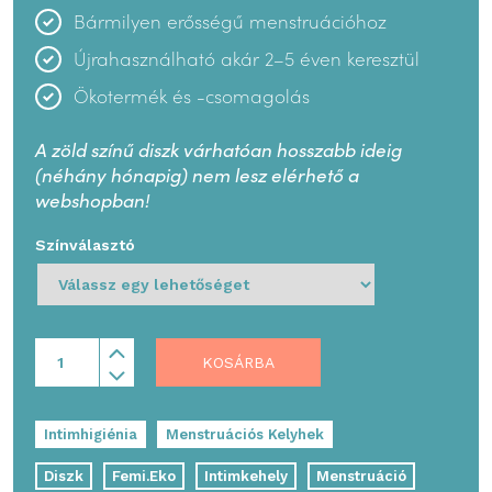
Bármilyen erősségű menstruációhoz
Újrahasználható akár 2–5 éven keresztül
Ökotermék és -csomagolás
A zöld színű diszk várhatóan hosszabb ideig
(néhány hónapig) nem lesz elérhető a
webshopban!
Színválasztó
KOSÁRBA
Intimhigiénia
Menstruációs Kelyhek
Diszk
Femi.Eko
Intimkehely
Menstruáció