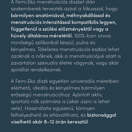
A Femi.Eko menstruációs diszket dán
szakemberek tervezték azzal a fókusszal, hogy
bármilyen anatómiával, méhnyakállással és
menstruációs intenzitással kompatibilis legyen,
függetlenül a szülési előzményektől vagy a
hüvely általános méretétől.
100%-ban orvosi
minőségű szilikonból készül, puha és
kényelmes. Tökéletes menstruációs eszköz lehet
azoknak a nőknek, akik a menstruációjuk alatt is
zavartalan szexuális életre vágynak, vagy akár
spirállal rendelkeznek.
A Femi.Eko diszk egyetlen univerzális méretben
elérhető, ideális és kényelmes bármilyen
erősségű menstruációhoz. Ajánlott aktív,
sportoló nők számára is (akár úszni is lehet
vele). Használata egyszerű, könnyen
felhelyezhető és eltávolítható, és
biztonsággal
viselhető akár 8–12 órán keresztül
.