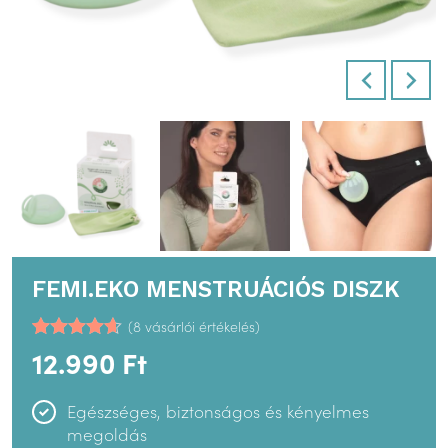
FEMI.EKO MENSTRUÁCIÓS DISZK
(
8
vásárlói értékelés)
Értékelés
5
12.990
Ft
4.60
az 5-
ből,
értékelés
Egészséges, biztonságos és kényelmes
alapján
megoldás