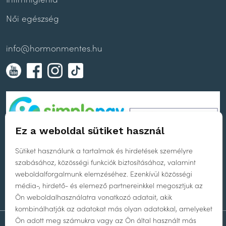
Női egészség
info@hormonmentes.hu
Ez a weboldal sütiket használ
Sütiket használunk a tartalmak és hirdetések személyre
szabásához, közösségi funkciók biztosításához, valamint
weboldalforgalmunk elemzéséhez. Ezenkívül közösségi
média-, hirdető- és elemező partnereinkkel megosztjuk az
Ön weboldalhasználatra vonatkozó adatait, akik
kombinálhatják az adatokat más olyan adatokkal, amelyeket
Ön adott meg számukra vagy az Ön által használt más
WEBOLDAL TERVEZÉS
ÉS FEJLESZTÉS:
PLUS CREATIVE AGENCY