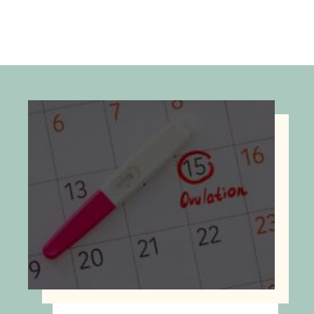
Forgasd meg a kelyhet, hogy meggyőződj
róla, biztosan kinyílt-e.
Eltávolításhoz nyúlj fel egy ujjal a hüvelybe
a kehely mellett, hogy megtörd a
vákuumot, majd óvatosan húzd ki a
kelyhet.
Ürítsd ki, majd mosd el a kelyhet natúr
szappannal.
Teljes szárítás után tárold a zsákjában.
A még egyszerűbb felhelyezéshez
használhatsz
kehelyapplikátor
t is!
TISZTÍTÁS
A megfelelő higiénia érdekében használat
után öblítsd le a kelyhet. Illatanyagmentes,
natúr szappannal vagy
eszköztisztító spray
-
vel tisztítsd, hideg vízzel. Sterilizálásra nincs