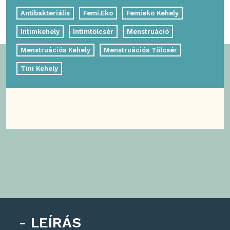
Antibakteriális
Femi.Eko
Femieko Kehely
Intimkehely
Intimtölcsér
Menstruáció
Menstruációs Kehely
Menstruációs Tölcsér
Tini Kehely
LEÍRÁS