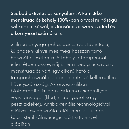
Szabad aktivitás és kényelem! A Femi.Eko
menstruációs kehely 100%-ban orvosi minőségű
szilikonból készül, biztonságos a szervezeted és
a környezet számára is.
Szilikon anyaga puha, bársonyos tapintású,
különösen kényelmes még hosszan tartó
használat esetén is. A kehely a tamponnal
ellentétben összegyűjti, nem pedig felszívja a
menstruációs vért, így elkerülhető a
tamponhasználat során jelentkező kellemetlen
hüvelyszárazság. Az orvosi szilikon
biokompatibilis, nem tartalmaz semmilyen
vegyi anyagot (klórt, műanyagot vagy
peszticideket). Antibakteriális technológiával
ellátva, így használat előtt nem szükséges
külön sterilizálni, elegendő tiszta vízzel
elöblíteni.