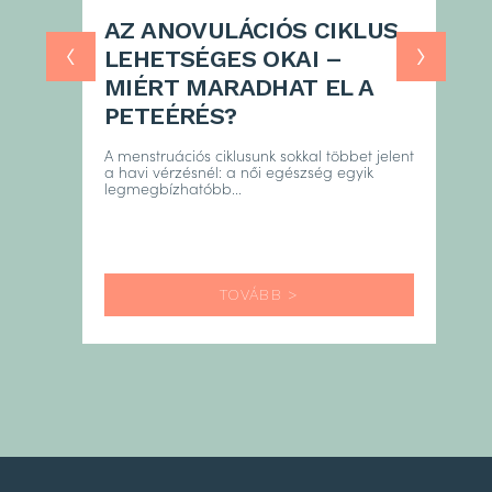
külön szükség a Saniconcentrate
AZ ANOVULÁCIÓS CIKLUS
technológiának köszönhetően.
‹
›
LEHETSÉGES OKAI –
A termék használati utasítását itt találod!
MIÉRT MARADHAT EL A
PETEÉRÉS?
A menstruációs ciklusunk sokkal többet jelent
a havi vérzésnél: a női egészség egyik
legmegbízhatóbb...
TOVÁBB >