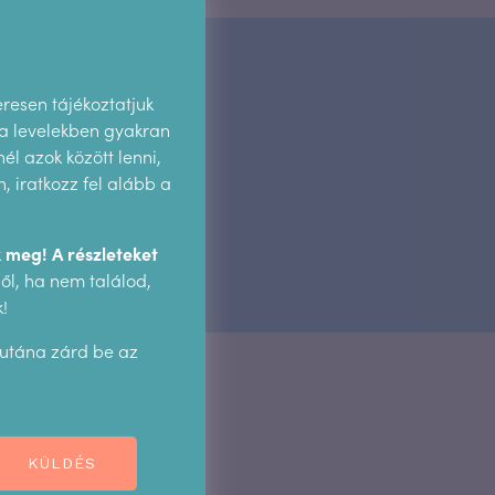
eresen tájékoztatjuk
 a levelekben gyakran
él azok között lenni,
 iratkozz fel alább a
 meg! A részleteket
l, ha nem találod,
!
 utána zárd be az
K
KÜLDÉS