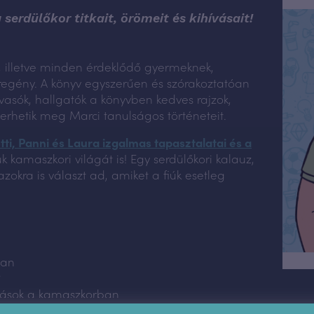
 serdülőkor titkait, örömeit és kihívásait!
k, illetve minden érdeklődő gyermeknek,
regény. A könyv egyszerűen és szórakoztatóan
lvasók, hallgatók a könyvben kedves rajzok,
rhetik meg Marci tanulságos történeteit.
tti, Panni és Laura izgalmas tapasztalatai és a
 kamaszkori világát is! Egy serdülőkori kalauz,
okra is választ ad, amiket a fiúk esetleg
ban
?
ozások a kamaszkorban
mi szervekről fiúknak