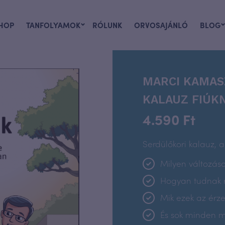
HOP
TANFOLYAMOK
RÓLUNK
ORVOSAJÁNLÓ
BLOG
MARCI KAMAS
KALAUZ FIÚK
4.590
Ft
Serdülőkori kalauz, 
Milyen változás
Hogyan tudnak r
Mik ezek az érze
És sok minden 