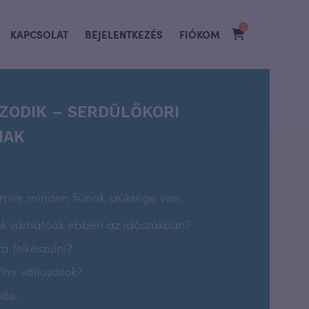
0
KAPCSOLAT
BEJELENTKEZÉS
FIÓKOM
ZODIK – SERDÜLŐKORI
NAK
amire minden fiúnak szüksége van.
ok várhatóak ebben az időszakban?
á felkészülni?
lmi változások?
más…