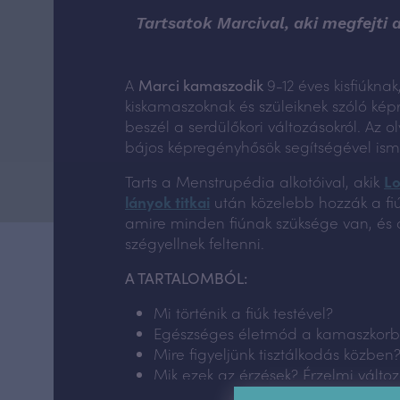
Tartsatok Marcival, aki megfejti a
A
Marci kamaszodik
9-12 éves kisfiúkna
kiskamaszoknak és szüleiknek szóló kép
beszél a serdülőkori változásokról. Az o
bájos képregényhősök segítségével isme
Tarts a Menstrupédia alkotóival, akik
Lo
lányok titkai
után közelebb hozzák a fiúk
amire minden fiúnak szüksége van, és az
szégyellnek feltenni.
A TARTALOMBÓL:
Mi történik a fiúk testével?
Egészséges életmód a kamaszkor
Mire figyeljünk tisztálkodás közben
Mik ezek az érzések? Érzelmi vált
Mi történik odalent? Férfi és női ne