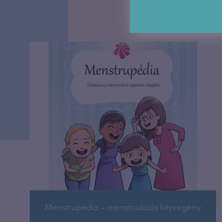
Szerző és illusztrátor:
Aditi Gupta, Tuhin
Fordító, magyarországi felelős kiadó:
Dr.
Első kiadás:
India, 2021.
Első magyar kia
Oldalak száma:
84
Könyvméret:
24×17 cm
A könyv ismeretterjesztő kiadvány, nem 
egészségügyi szakember tanácsait. Fiz
kérdések, problémák esetén fordulj ill
A könyv több nyelven is elérhető, más n
Menstrupédia nemzetközi oldalán
tuds
Menstrupédia – menstruációs képregény