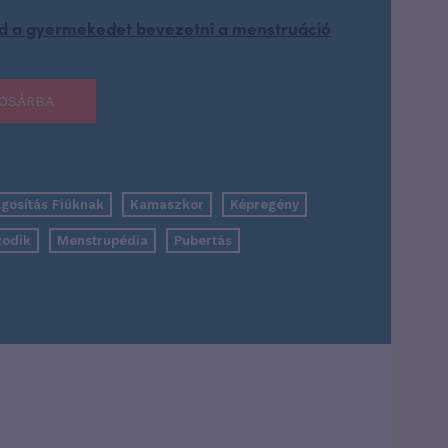
néd a gyermekedet bevezetni a menstruáció
OSÁRBA
ágosítás Fiúknak
Kamaszkor
Képregény
zodik
Menstrupédia
Pubertás