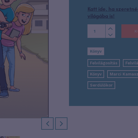
Katt ide, ha szeret
világába is!
K
Könyv
Felvilágosítás
Felvil
Könyv
Marci Kamas
Serdülőkor