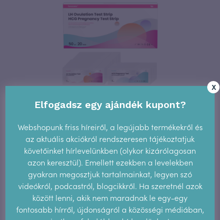
X
Elfogadsz egy ajándék kupont?
Webshopunk friss híreiről, a legújabb termékekről és
Ovulációs és terhességi tesztcsomag –
az aktuális akciókról rendszeresen tájékoztatjuk
50 db ovulációs + 20 db terhességi
követőinket hírlevelünkben (olykor kizárólagosan
teszt
azon keresztül). Emellett ezekben a levelekben
7.990
Ft
gyakran megosztjuk tartalmainkat, legyen szó
videókról, podcastról, blogcikkről. Ha szeretnél azok
között lenni, akik nem maradnak le egy-egy
fontosabb hírről, újdonságról a közösségi médiában,