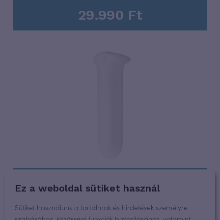
29.990
Ft
Vagiwell 6 egészségügyi hüvelytágító
Ez a weboldal sütiket használ
Sütiket használunk a tartalmak és hirdetések személyre
21.990
Ft
szabásához, közösségi funkciók biztosításához, valamint