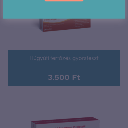
Húgyúti fertőzés gyorsteszt
3.500
Ft