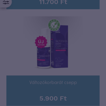
11.700
Ft
Változókorbarát csepp
5.900
Ft