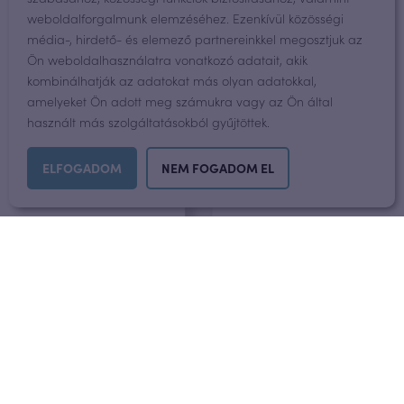
weboldalforgalmunk elemzéséhez. Ezenkívül közösségi
média-, hirdető- és elemező partnereinkkel megosztjuk az
Ön weboldalhasználatra vonatkozó adatait, akik
kombinálhatják az adatokat más olyan adatokkal,
amelyeket Ön adott meg számukra vagy az Ön által
használt más szolgáltatásokból gyűjtöttek.
ELFOGADOM
NEM FOGADOM EL
Vagiwell 5LS egészségügyi hüvelytágító
19.990
Ft