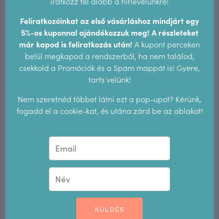
iratkozz fel alább a hírlevelünkre!
Feliratkozóinkat az első vásárláshoz mindjárt egy
5%-os kuponnal ajándékozzuk meg! A részleteket
már kapod is feliratkozás után!
A kupont perceken
belül megkapod a rendszerből, ha nem találod,
csekkold a Promóciók és a Spam mappát is! Gyere,
tarts velünk!
Nem szeretnéd többet látni ezt a pop-upot? Kérünk,
fogadd el a cookie-kat, és utána zárd be az ablakot!
Candida albicans (hüvelygomba)
gyorsteszt
2.990
Ft
KÜLDÉS