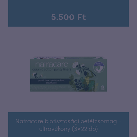
5.500
Ft
Natracare biotisztasági betétcsomag –
ultravékony (3×22 db)