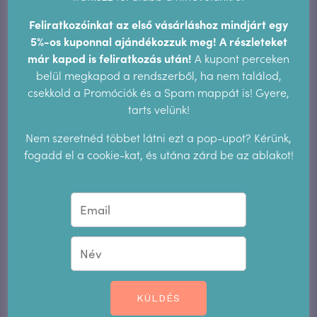
Feliratkozóinkat az első vásárláshoz mindjárt egy
5%-os kuponnal ajándékozzuk meg! A részleteket
már kapod is feliratkozás után!
A kupont perceken
belül megkapod a rendszerből, ha nem találod,
csekkold a Promóciók és a Spam mappát is! Gyere,
tarts velünk!
Nem szeretnéd többet látni ezt a pop-upot? Kérünk,
fogadd el a cookie-kat, és utána zárd be az ablakot!
Neszesszer mosható betéthez
3.200
Ft
KÜLDÉS