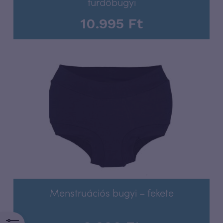
fürdőbugyi
10.995
Ft
Menstruációs bugyi – fekete