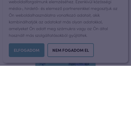
weboldalforgalmunk elemzéséhez. Ezenkívül közösségi
média-, hirdető- és elemező partnereinkkel megosztjuk az
Ön weboldalhasználatra vonatkozó adatait, akik
kombinálhatják az adatokat más olyan adatokkal,
amelyeket Ön adott meg számukra vagy az Ön által
használt más szolgáltatásokból gyűjtöttek.
ELFOGADOM
NEM FOGADOM EL
Natracare szuper szárnyas
biobetétcsomag (2×12 db)
3.990
Ft