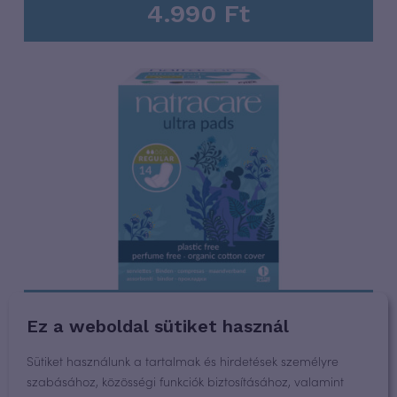
4.990
Ft
Natracare normál szárnyas
Ez a weboldal sütiket használ
biobetétcsomag (3×14 db)
Sütiket használunk a tartalmak és hirdetések személyre
5.990
Ft
szabásához, közösségi funkciók biztosításához, valamint