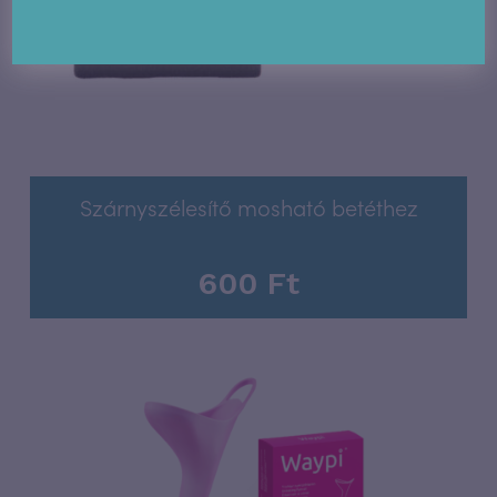
Opciók választása
Szárnyszélesítő mosható betéthez
600
Ft