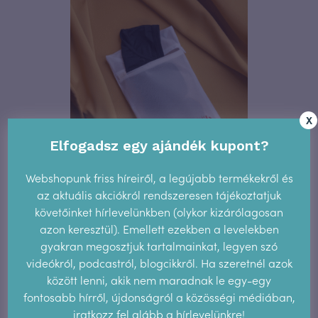
X
Elfogadsz egy ajándék kupont?
Webshopunk friss híreiről, a legújabb termékekről és
Mosózsák
az aktuális akciókról rendszeresen tájékoztatjuk
követőinket hírlevelünkben (olykor kizárólagosan
azon keresztül). Emellett ezekben a levelekben
2.200
Ft
gyakran megosztjuk tartalmainkat, legyen szó
videókról, podcastról, blogcikkről. Ha szeretnél azok
között lenni, akik nem maradnak le egy-egy
fontosabb hírről, újdonságról a közösségi médiában,
iratkozz fel alább a hírlevelünkre!