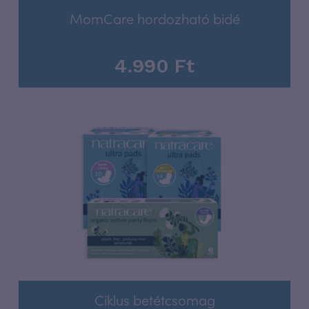
MomCare hordozható bidé
4.990
Ft
Ciklus betétcsomag