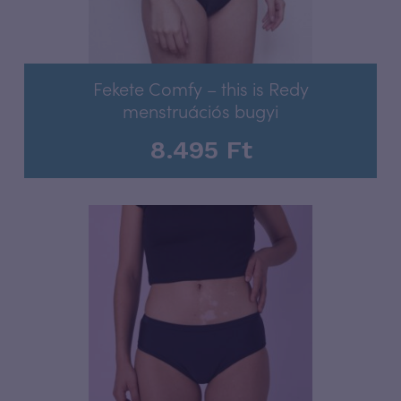
Fekete Comfy – this is Redy
menstruációs bugyi
8.495
Ft