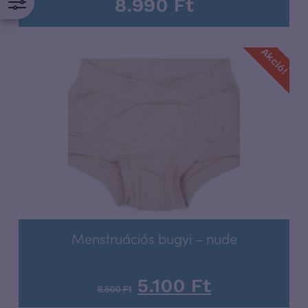
8.990
Ft
Akció!
Menstruációs bugyi – nude
5.100
Ft
8.500
Ft