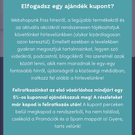
Elfogadsz egy ajándék kupont?
Webshopunk friss híreiről, a legújabb termékekről és
az aktuális akciókról rendszeresen tájékoztatjuk
Szépséghibás termékek
követőinket hírlevelünkben (olykor kizárólagosan
azon keresztül). Emellett ezekben a levelekben
gyakran megosztjuk tartalmainkat, legyen szó
videókról, podcastról, blogcikkről. Ha szeretnél azok
között lenni, akik nem maradnak le egy-egy
fontosabb hírről, újdonságról a közösségi médiában,
Vásárlás, fizetés, szállítás
iratkozz fel alább a hírlevelünkre!
ÁSZF
Feliratkozóinkat az első vásárláshoz mindjárt egy
Adatvédelem
5%-os kuponnal ajándékozzuk meg! A részleteket
már kapod is feliratkozás után!
A kupont perceken
Hírlevél
belül megkapod a rendszerből, ha nem találod,
csekkold a Promóciók és a Spam mappát is! Gyere,
Impresszum
tarts velünk!