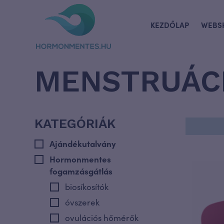
KEZDŐLAP
WEBS
MENSTRUÁC
KATEGÓRIÁK
Ajándékutalvány
Hormonmentes
fogamzásgátlás
biosíkosítók
óvszerek
ovulációs hőmérők