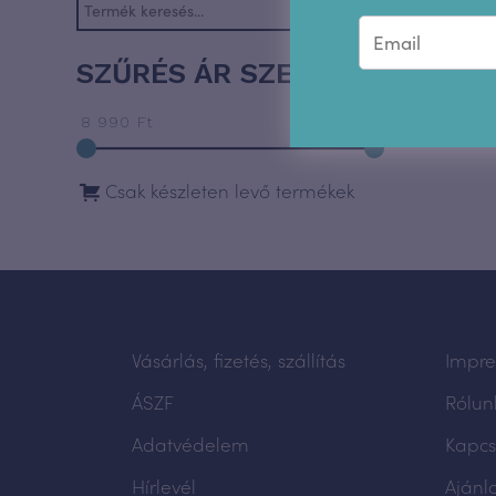
Tanfolyam
SZŰRÉS ÁR SZERINT
8 990 Ft
26 990 Ft
Csak készleten levő termékek
Vásárlás, fizetés, szállítás
Impr
ÁSZF
Rólun
Adatvédelem
Kapcs
Hírlevél
Ajánl