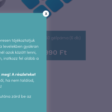
X
Beurer EM 50 gélpárna (6 db)
eresen tájékoztatjuk
 a levelekben gyakran
8.990
Ft
él azok között lenni,
 iratkozz fel alább a
 meg! A részleteket
l, ha nem találod,
!
 utána zárd be az