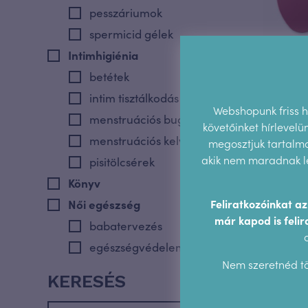
pesszáriumok
spermicid gélek
Intimhigiénia
betétek
intim tisztálkodás
Beurer
Webshopunk friss hí
menstruációs bugyik
gör
követőinket hírlevel
menstruációs kelyhek
megosztjuk tartalmai
akik nem maradnak le
pisitölcsérek
Könyv
Női egészség
Feliratkozóinkat a
már kapod is felir
babatervezés
egészségvédelem
Nem szeretnéd tö
hüvelytágítók
KERESÉS
Szexuális nevelés és edukáció