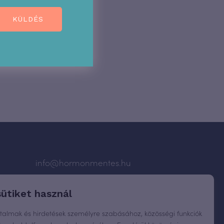
KÜLDÉS
info@hormonmentes.hu
átlás
sütiket használ
rtalmak és hirdetések személyre szabásához, közösségi funkciók