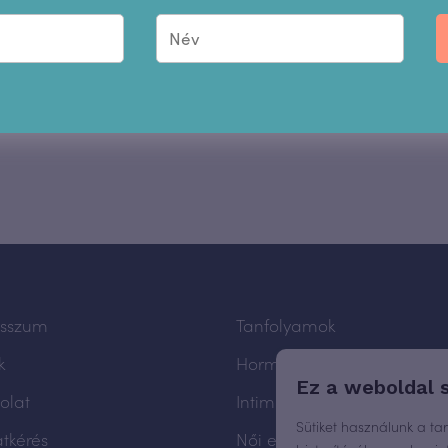
esszum
Tanfolyamok
k
Hormonmentes fogamzásg
Ez a weboldal 
olat
Intimhigiénia
Sütiket használunk a ta
atkérés
Női egészség