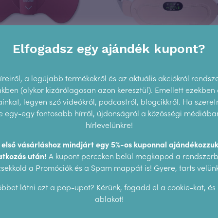
Elfogadsz egy ajándék kupont?
 EM 50 – menstruációs
EMS menstruációs
reiről, a legújabb termékekről és az aktuális akciókról rendsz
cs és fájdalom ellen
masszírozó öv
ünkben (olykor kizárólagosan azon keresztül). Emellett ezekben
26.990
Ft
9.990
Ft
nkat, legyen szó videókról, podcastról, blogcikkről. Ha szeretn
 egy-egy fontosabb hírről, újdonságról a közösségi médiában,
hírlevelünkre!
z első vásárláshoz mindjárt egy 5%-os kuponnal ajándékozzuk
atkozás után!
A kupont perceken belül megkapod a rendszerbő
csekkold a Promóciók és a Spam mappát is! Gyere, tarts velünk
bbet látni ezt a pop-upot? Kérünk, fogadd el a cookie-kat, és
ablakot!