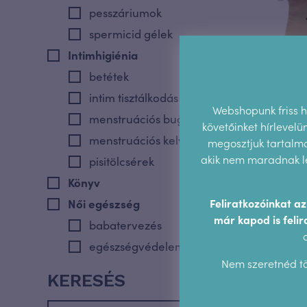
pesszáriumok
spermicid gélek
Intimhigiénia
betétek
intim tisztálkodás
Tsuki M
Webshopunk friss hí
+ st
menstruációs bugyik
követőinket hírlevel
menstruációs kelyhek
megosztjuk tartalmai
akik nem maradnak le
pisitölcsérek
Könyv
Női egészség
Feliratkozóinkat a
már kapod is felir
babatervezés
egészségvédelem
Nem szeretnéd tö
hüvelytágítók
KERESÉS
Szexuális nevelés és edukáció