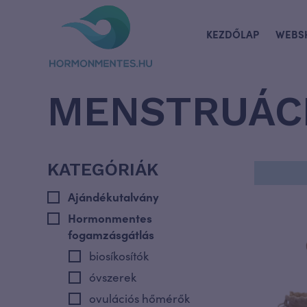
KEZDŐLAP
WEBS
MENSTRUÁCI
KATEGÓRIÁK
Ajándékutalvány
Hormonmentes
fogamzásgátlás
biosíkosítók
óvszerek
ovulációs hőmérők