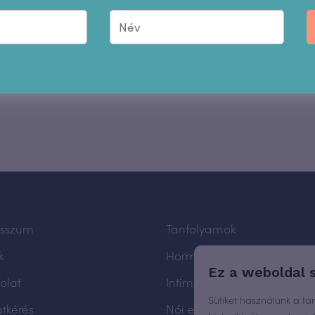
esszum
Tanfolyamok
k
Hormonmentes fogamzásg
Ez a weboldal 
olat
Intimhigiénia
Sütiket használunk a ta
atkérés
Női egészség