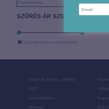
Tanfolyam
SZŰRÉS ÁR SZERINT
0 Ft
115 000 Ft
Csak készleten levő termékek
Vásárlás, fizetés, szállítás
Impr
ÁSZF
Rólun
Adatvédelem
Kapcs
Hírlevél
Ajánl