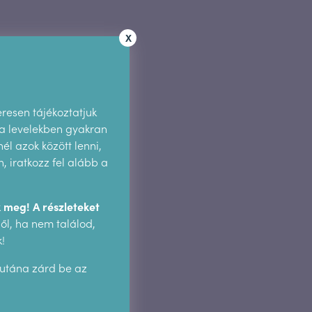
X
eresen tájékoztatjuk
 a levelekben gyakran
él azok között lenni,
 iratkozz fel alább a
 meg! A részleteket
l, ha nem találod,
!
 utána zárd be az