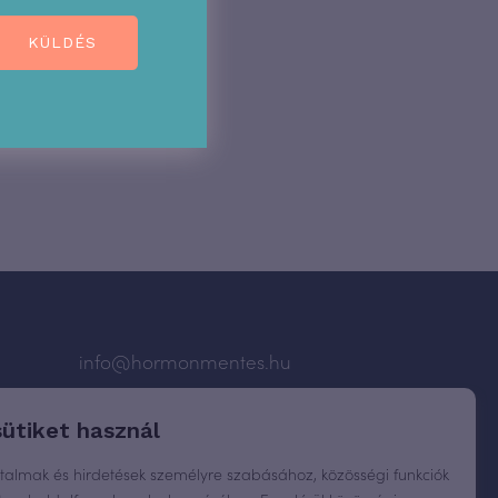
KÜLDÉS
info@hormonmentes.hu
átlás
sütiket használ
rtalmak és hirdetések személyre szabásához, közösségi funkciók