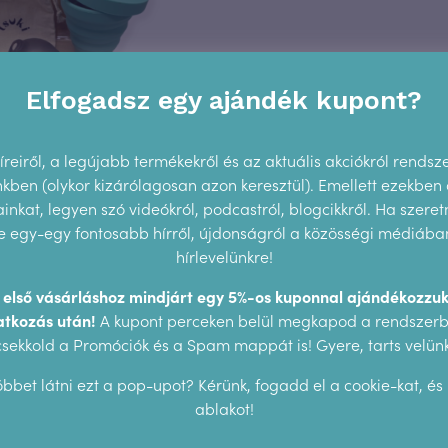
Elfogadsz egy ajándék kupont?
imas β menstruációs diszk
reiről, a legújabb termékekről és az aktuális akciókról rendsz
erilizáló pohár csomag
ünkben (olykor kizárólagosan azon keresztül). Emellett ezekben
8.990
Ft
nkat, legyen szó videókról, podcastról, blogcikkről. Ha szeretn
 egy-egy fontosabb hírről, újdonságról a közösségi médiában,
hírlevelünkre!
z első vásárláshoz mindjárt egy 5%-os kuponnal ajándékozzuk
atkozás után!
A kupont perceken belül megkapod a rendszerbő
csekkold a Promóciók és a Spam mappát is! Gyere, tarts velünk
bbet látni ezt a pop-upot? Kérünk, fogadd el a cookie-kat, és
ablakot!