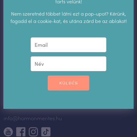
tarts velünk!
Impresszum
Nem szeretnéd többet látni ezt a pop-upot? Kérünk,
fogadd el a cookie-kat, és utána zárd be az ablakot!
Rólunk
Kapcsolat
Ajánlatkérés
Tanfolyamok
Hormonmentes fogamzásgátlás
KÜLDÉS
Intimhigiénia
Női egészség
info@hormonmentes.hu