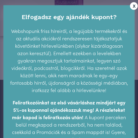
X
Elfogadsz egy ajándék kupont?
Webshopunk friss híreiről, a legújabb termékekről és
az aktuális akciókról rendszeresen tájékoztatjuk
Ciklusbarát étrend-kiegészítő
követőinket hírlevelünkben (olykor kizárólagosan
azon keresztül). Emellett ezekben a levelekben
gyakran megosztjuk tartalmainkat, legyen szó
8.600
Ft
videókról, podcastról, blogcikkről. Ha szeretnél azok
között lenni, akik nem maradnak le egy-egy
fontosabb hírről, újdonságról a közösségi médiában,
iratkozz fel alább a hírlevelünkre!
Vásárlás, fizetés, szállítás
Feliratkozóinkat az első vásárláshoz mindjárt egy
ÁSZF
5%-os kuponnal ajándékozzuk meg! A részleteket
már kapod is feliratkozás után!
A kupont perceken
Adatvédelem
belül megkapod a rendszerből, ha nem találod,
Hírlevél
csekkold a Promóciók és a Spam mappát is! Gyere,